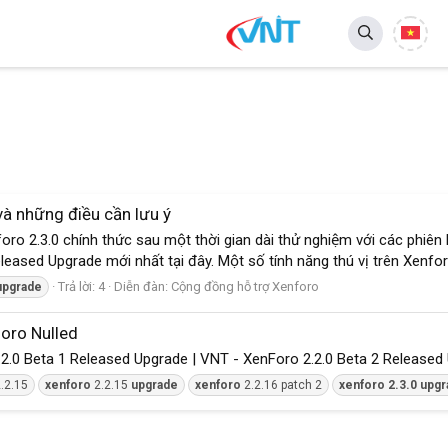
 những điều cần lưu ý
oro 2.3.0 chính thức sau một thời gian dài thử nghiệm với các phiê
eleased Upgrade mới nhất tại đây. Một số tính năng thú vị trên Xenfor
Trả lời: 4
Diễn đàn:
Cộng đồng hỗ trợ Xenforo
upgrade
oro Nulled
.2.0 Beta 1 Released Upgrade | VNT - XenForo 2.2.0 Beta 2 Released 
.2.15
xenforo
2.2.15
upgrade
xenforo
2.2.16 patch 2
xenforo
2.3.0
upgr