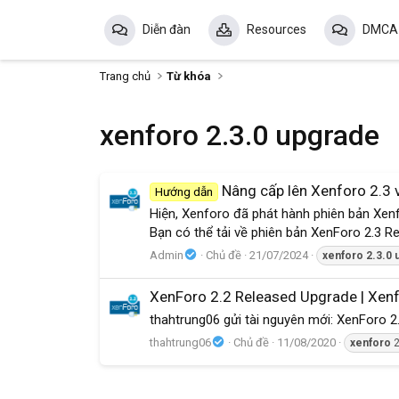
Diễn đàn
Resources
DMCA
Trang chủ
Từ khóa
xenforo 2.3.0 upgrade
Nâng cấp lên Xenforo 2.3 và
Hướng dẫn
Hiện, Xenforo đã phát hành phiên bản Xenf
Bạn có thể tải về phiên bản XenForo 2.3 R
Admin
Chủ đề
21/07/2024
xenforo
2.3.0
XenForo 2.2 Released Upgrade | Xenf
thahtrung06 gửi tài nguyên mới: XenForo 2
thahtrung06
Chủ đề
11/08/2020
xenforo
2