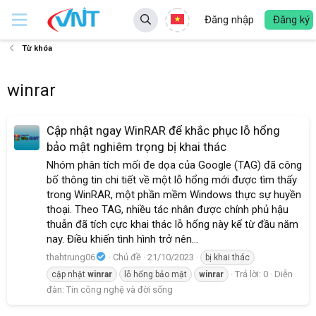
Đăng nhập
Đăng ký
Từ khóa
winrar
Cập nhật ngay WinRAR để khắc phục lỗ hổng
bảo mật nghiêm trọng bị khai thác
Nhóm phân tích mối đe dọa của Google (TAG) đã công
bố thông tin chi tiết về một lỗ hổng mới được tìm thấy
trong WinRAR, một phần mềm Windows thực sự huyền
thoại. Theo TAG, nhiều tác nhân được chính phủ hậu
thuẫn đã tích cực khai thác lỗ hổng này kể từ đầu năm
nay. Điều khiến tình hình trở nên...
thahtrung06
Chủ đề
21/10/2023
bị khai thác
Trả lời: 0
Diễn
cập nhật
winrar
lỗ hổng bảo mật
winrar
đàn:
Tin công nghệ và đời sống