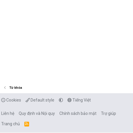
Từ khóa
Cookies
Default style
Tiếng Việt
Liên hệ
Quy định và Nội quy
Chính sách bảo mật
Trợ giúp
Trang chủ
R
S