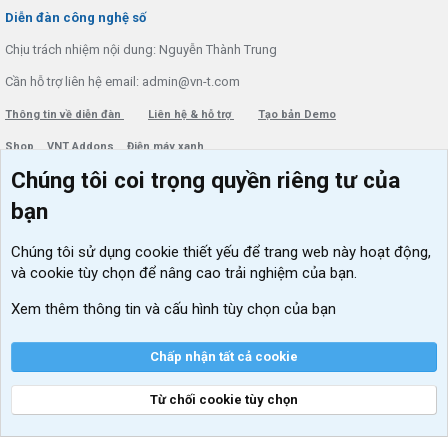
S
Diễn đàn công nghệ số
Chịu trách nhiệm nội dung: Nguyễn Thành Trung
Cần hỗ trợ liên hệ email: admin@vn-t.com
Thông tin về diễn đàn
Liên hệ & hỗ trợ
Tạo bản Demo
Shop
VNT Addons
Điện máy xanh
Chúng tôi coi trọng quyền riêng tư của
Menu thành viên
Diễn đàn
bạn
Đăng nhập
Tin học căn bản
Chúng tôi sử dụng
cookie thiết yếu
để trang web này hoạt động,
Kích hoạt Windows/ Office miễn phí
và cookie tùy chọn để nâng cao trải nghiệm của bạn.
VIP add-ons Xenforo
Xem thêm thông tin và cấu hình tùy chọn của bạn
Khuyến mãi và tài trợ
Chấp nhận tất cả cookie
Từ chối cookie tùy chọn
®
Community platform by XenForo
© 2010-2026 XenForo Ltd.