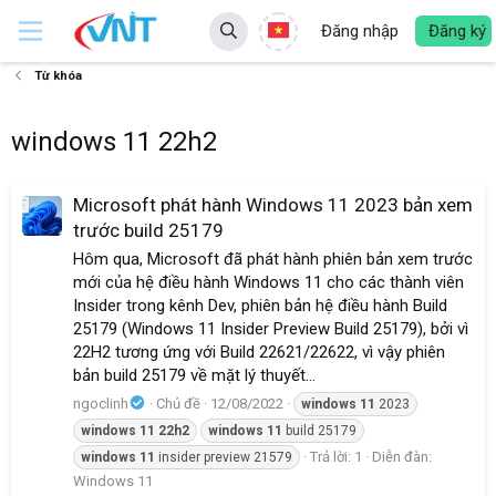
Đăng nhập
Đăng ký
Từ khóa
windows 11 22h2
Microsoft phát hành Windows 11 2023 bản xem
trước build 25179
Hôm qua, Microsoft đã phát hành phiên bản xem trước
mới của hệ điều hành Windows 11 cho các thành viên
Insider trong kênh Dev, phiên bản hệ điều hành Build
25179 (Windows 11 Insider Preview Build 25179), bởi vì
22H2 tương ứng với Build 22621/22622, vì vậy phiên
bản build 25179 về mặt lý thuyết...
ngoclinh
Chủ đề
12/08/2022
windows
11
2023
windows
11
22h2
windows
11
build 25179
Trả lời: 1
Diễn đàn:
windows
11
insider preview 21579
Windows 11