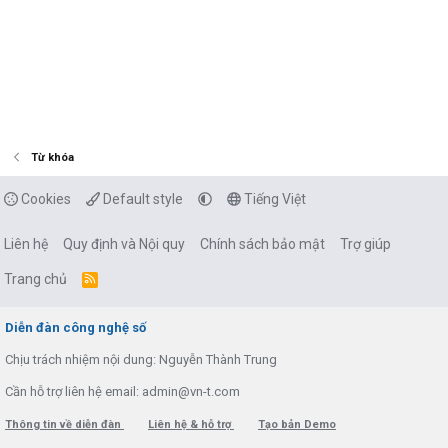
Từ khóa
Cookies
Default style
Tiếng Việt
Liên hệ
Quy định và Nội quy
Chính sách bảo mật
Trợ giúp
Trang chủ
R
S
S
Diễn đàn công nghệ số
Chịu trách nhiệm nội dung: Nguyễn Thành Trung
Cần hỗ trợ liên hệ email: admin@vn-t.com
Thông tin về diễn đàn
Liên hệ & hỗ trợ
Tạo bản Demo