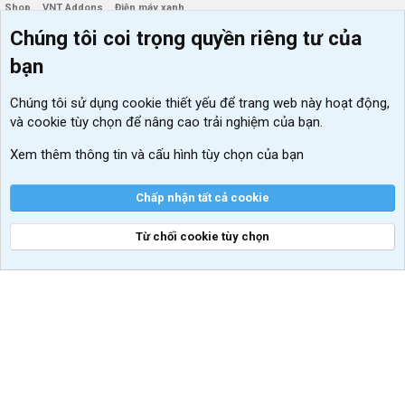
Shop
VNT Addons
Điện máy xanh
Chúng tôi coi trọng quyền riêng tư của
Menu thành viên
Diễn đàn
bạn
Đăng nhập
Tin học căn bản
Chúng tôi sử dụng
cookie thiết yếu
để trang web này hoạt động,
Kích hoạt Windows/ Office miễn phí
và cookie tùy chọn để nâng cao trải nghiệm của bạn.
VIP add-ons Xenforo
Xem thêm thông tin và cấu hình tùy chọn của bạn
Khuyến mãi và tài trợ
Chấp nhận tất cả cookie
Từ chối cookie tùy chọn
®
Community platform by XenForo
© 2010-2026 XenForo Ltd.