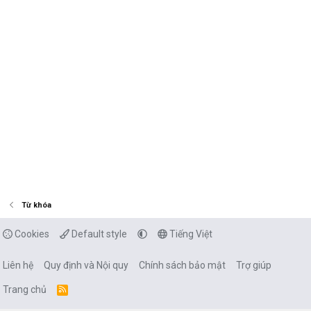
Từ khóa
Cookies
Default style
Tiếng Việt
Liên hệ
Quy định và Nội quy
Chính sách bảo mật
Trợ giúp
Trang chủ
R
S