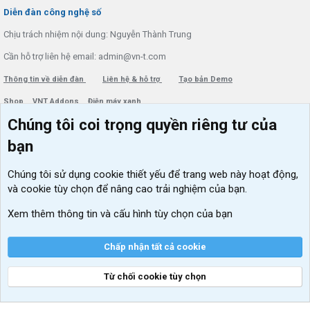
S
Diễn đàn công nghệ số
Chịu trách nhiệm nội dung: Nguyễn Thành Trung
Cần hỗ trợ liên hệ email: admin@vn-t.com
Thông tin về diễn đàn
Liên hệ & hỗ trợ
Tạo bản Demo
Shop
VNT Addons
Điện máy xanh
Chúng tôi coi trọng quyền riêng tư của
Menu thành viên
Diễn đàn
bạn
Đăng nhập
Tin học căn bản
Chúng tôi sử dụng
cookie thiết yếu
để trang web này hoạt động,
Kích hoạt Windows/ Office miễn phí
và cookie tùy chọn để nâng cao trải nghiệm của bạn.
VIP add-ons Xenforo
Xem thêm thông tin và cấu hình tùy chọn của bạn
Khuyến mãi và tài trợ
Chấp nhận tất cả cookie
Từ chối cookie tùy chọn
®
Community platform by XenForo
© 2010-2026 XenForo Ltd.