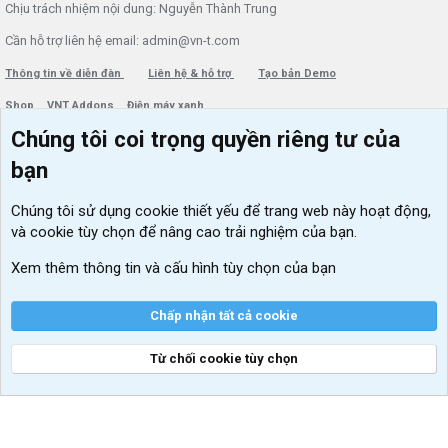
Chịu trách nhiệm nội dung: Nguyễn Thành Trung
Cần hỗ trợ liên hệ email: admin@vn-t.com
Thông tin về diễn đàn
Liên hệ & hỗ trợ
Tạo bản Demo
Shop
VNT Addons
Điện máy xanh
Chúng tôi coi trọng quyền riêng tư của
Menu thành viên
Diễn đàn
bạn
Đăng nhập
Tin học căn bản
Chúng tôi sử dụng
cookie thiết yếu
để trang web này hoạt động,
Kích hoạt Windows/ Office miễn phí
và cookie tùy chọn để nâng cao trải nghiệm của bạn.
VIP add-ons Xenforo
Xem thêm thông tin và cấu hình tùy chọn của bạn
Khuyến mãi và tài trợ
Chấp nhận tất cả cookie
Từ chối cookie tùy chọn
®
Community platform by XenForo
© 2010-2026 XenForo Ltd.