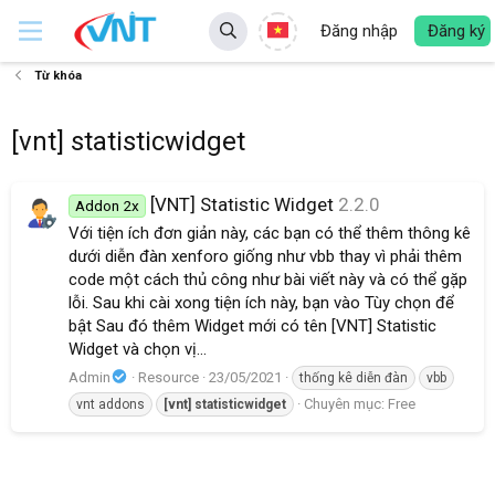
Đăng nhập
Đăng ký
Từ khóa
[vnt] statisticwidget
[VNT] Statistic Widget
2.2.0
Addon 2x
Với tiện ích đơn giản này, các bạn có thể thêm thông kê
dưới diễn đàn xenforo giống như vbb thay vì phải thêm
code một cách thủ công như bài viết này và có thể gặp
lỗi. Sau khi cài xong tiện ích này, bạn vào Tùy chọn để
bật Sau đó thêm Widget mới có tên [VNT] Statistic
Widget và chọn vị...
Admin
Resource
23/05/2021
thống kê diễn đàn
vbb
Chuyên mục:
Free
vnt addons
[vnt]
statisticwidget