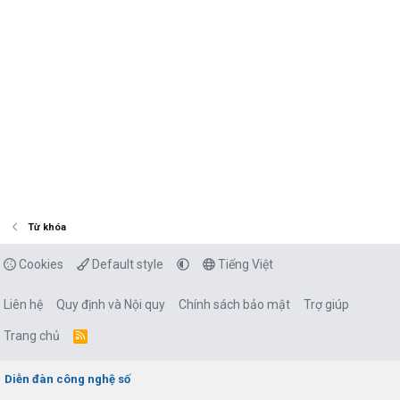
Từ khóa
Cookies
Default style
Tiếng Việt
Liên hệ
Quy định và Nội quy
Chính sách bảo mật
Trợ giúp
Trang chủ
R
S
S
Diễn đàn công nghệ số