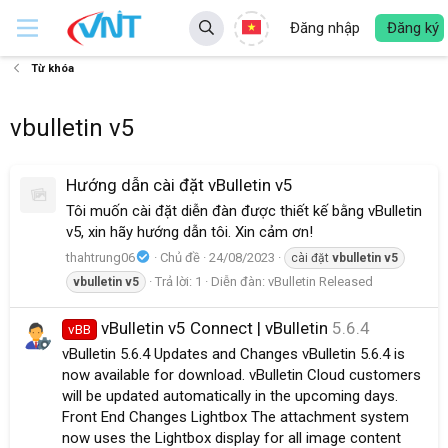
Đăng nhập
Đăng ký
Từ khóa
vbulletin v5
Hướng dẫn cài đặt vBulletin v5
Tôi muốn cài đặt diễn đàn được thiết kế bằng vBulletin
v5, xin hãy hướng dẫn tôi. Xin cảm ơn!
thahtrung06
Chủ đề
24/08/2023
cài đặt
vbulletin
v5
Trả lời: 1
Diễn đàn:
vBulletin Released
vbulletin
v5
vBulletin v5 Connect | vBulletin
5.6.4
vBB
vBulletin 5.6.4 Updates and Changes vBulletin 5.6.4 is
now available for download. vBulletin Cloud customers
will be updated automatically in the upcoming days.
Front End Changes Lightbox The attachment system
now uses the Lightbox display for all image content