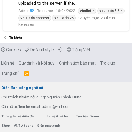
uploaded to the server. If the...
Admin
Resource
16/04/2022
vbulletin
vbulletin
5.6.4
Chuyên mục:
vBulletin
vbulletin
connect
vbulletin
v5
Releases
Từ khóa
Cookies
Default style
Tiếng Việt
Liên hệ
Quy định và Nội quy
Chính sách bảo mật
Trợ giúp
Trang chủ
R
S
S
Diễn đàn công nghệ số
Chịu trách nhiệm nội dung: Nguyễn Thành Trung
Cần hỗ trợ liên hệ email: admin@vn-t.com
Thông tin về diễn đàn
Liên hệ & hỗ trợ
Tạo bản Demo
Shop
VNT Addons
Điện máy xanh