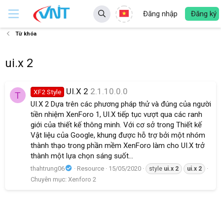
Đăng nhập
Đăng ký
Từ khóa
ui.x 2
UI.X 2
2.1.10.0.0
XF2 Style
T
UI.X 2 Dựa trên các phương pháp thử và đúng của người
tiền nhiệm XenForo 1, UI.X tiếp tục vượt qua các ranh
giới của thiết kế thông minh. Với cơ sở trong Thiết kế
Vật liệu của Google, khung được hỗ trợ bởi một nhóm
thành thạo trong phần mềm XenForo làm cho UI.X trở
thành một lựa chọn sáng suốt...
thahtrung06
Resource
15/05/2020
style
ui.x
2
ui.x
2
Chuyên mục:
Xenforo 2