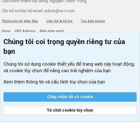
Chịu trách nhiệm nội dung: Nguyễn Thành Trung
Cần hỗ trợ liên hệ email: admin@vn-t.com
Thông tin về diễn đàn
Liên hệ & hỗ trợ
Tạo bản Demo
Shop
VNT Addons
Điện máy xanh
Chúng tôi coi trọng quyền riêng tư của
Menu thành viên
Diễn đàn
bạn
Đăng nhập
Tin học căn bản
Chúng tôi sử dụng
cookie thiết yếu
để trang web này hoạt động,
Kích hoạt Windows/ Office miễn phí
và cookie tùy chọn để nâng cao trải nghiệm của bạn.
VIP add-ons Xenforo
Xem thêm thông tin và cấu hình tùy chọn của bạn
Khuyến mãi và tài trợ
Chấp nhận tất cả cookie
Từ chối cookie tùy chọn
®
Community platform by XenForo
© 2010-2026 XenForo Ltd.