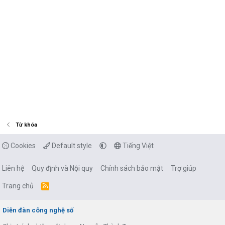
Từ khóa
Cookies
Default style
Tiếng Việt
Liên hệ
Quy định và Nội quy
Chính sách bảo mật
Trợ giúp
Trang chủ
R
S
S
Diễn đàn công nghệ số