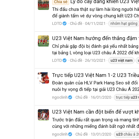
Lý do cay đắng khiến U23 Việ
Chia sẻ
Thi đấu chưa thật sự làm hài lòng người
để giành tấm vé dự vòng chung kết U23 Châu
LDTD
Chủ đề
04/11/2021
nhóm hạt giống
U23 Việt Nam hướng đến thắng đậm 
Chỉ phải gặp đội bị đánh giá yếu nhất bản
tại bảng I, vòng loại U23 châu Á 2022 để k
LDTD
Chủ đề
26/10/2021
u23
việt
nam
Trực tiếp U23 Việt Nam 1-2 U23 Triều
Đoàn quân của HLV Park Hang Seo sẽ đổi mớ
nuôi hy vọng đi tiếp tại giải U23 Châu Á 20
ngoclinh
Chủ đề
16/01/2020
trực tiếp
u23
U23 Việt Nam cần đột biến để vượt k
Trước trận đấu rất quan trọng và mang tín
cùng với những miếng đánh bất ngờ nhất để
ngoclinh
Chủ đề
13/01/2020
u23
châu á 2