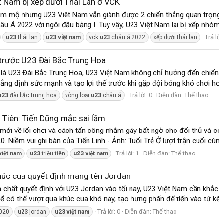
t Nam bị xếp dưới Thái Lan ở VCK
 hâm mộ nhưng U23 Việt Nam vẫn giành được 2 chiến thắng quan trọ
 Á 2022 với ngôi đầu bảng I. Tuy vậy, U23 Việt Nam lại bị xếp nhóm 
Trả lờ
u23
thái lan
u23
việt
nam
vck
u23
châu á 2022
xếp dưới thái lan
trước U23 Đài Bắc Trung Hoa
g là U23 Đài Bắc Trung Hoa, U23 Việt Nam không chỉ hướng đến chiế
hẳng định sức mạnh và tạo lợi thế trước khi gặp đội bóng khó chơi hơ
Trả lời: 0
Diễn đàn:
Thể thao
u23
đài bắc trung hoa
vòng loại
u23
châu á
 Tiên: Tiến Dũng mắc sai lầm
i về lối chơi và cách tấn công nhằm gây bất ngờ cho đối thủ và có 
20. Niềm vui ghi bàn của Tiến Linh - Ảnh: Tuổi Trẻ Ở lượt trận cuối c
Trả lời: 1
Diễn đàn:
Thể thao
việt
nam
u23
triều tiên
u23
việt
nam
húc cua quyết định mang tên Jordan
h chất quyết định với U23 Jordan vào tối nay, U23 Việt Nam cần khắc
 có thể vượt qua khúc cua khó này, tạo hưng phấn để tiến vào tứ kết
Trả lời: 0
Diễn đàn:
Thể thao
020
u23
jordan
u23
việt
nam