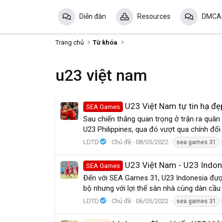
Diễn đàn
Resources
DMCA
Trang chủ
Từ khóa
u23 việt nam
U23 Việt Nam tự tin hạ đẹp
SEA Games
Sau chiến thắng quan trọng ở trận ra quân
U23 Philippines, qua đó vượt qua chính đố
LDTD
Chủ đề
08/05/2022
sea games 31
U23 Việt Nam - U23 Indon
SEA Games
Đến với SEA Games 31, U23 Indonesia được 
bộ nhưng với lợi thế sân nhà cùng dàn cầu 
LDTD
Chủ đề
06/05/2022
sea games 31