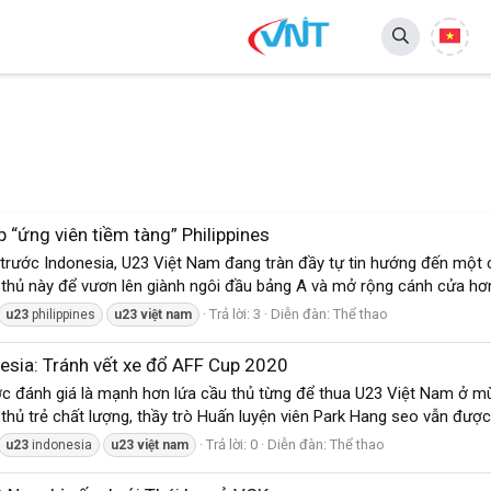
 “ứng viên tiềm tàng” Philippines
 trước Indonesia, U23 Việt Nam đang tràn đầy tự tin hướng đến một c
i thủ này để vươn lên giành ngôi đầu bảng A và mở rộng cánh cửa hơn
Trả lời: 3
Diễn đàn:
Thể thao
u23
philippines
u23
việt
nam
esia: Tránh vết xe đổ AFF Cup 2020
đánh giá là mạnh hơn lứa cầu thủ từng để thua U23 Việt Nam ở mùa 
thủ trẻ chất lượng, thầy trò Huấn luyện viên Park Hang seo vẫn được 
Trả lời: 0
Diễn đàn:
Thể thao
u23
indonesia
u23
việt
nam