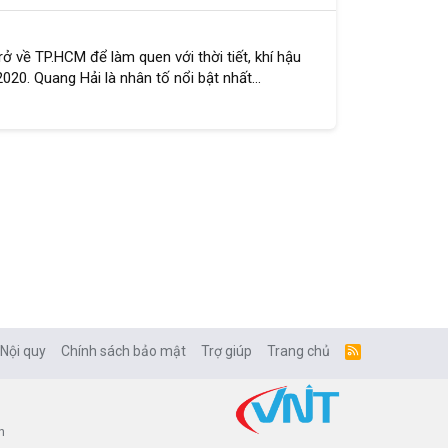
về TP.HCM để làm quen với thời tiết, khí hậu
0. Quang Hải là nhân tố nổi bật nhất...
 Nội quy
Chính sách bảo mật
Trợ giúp
Trang chủ
R
S
S
n