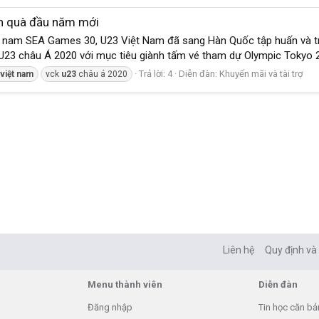
n quà đầu năm mới
nam SEA Games 30, U23 Việt Nam đã sang Hàn Quốc tập huấn và trở 
23 châu Á 2020 với mục tiêu giành tấm vé tham dự Olympic Tokyo 202
Trả lời: 4
Diễn đàn:
Khuyến mãi và tài trợ
việt
nam
vck
u23
châu á 2020
Liên hệ
Quy định và
Menu thành viên
Diễn đàn
Đăng nhập
Tin học căn bả