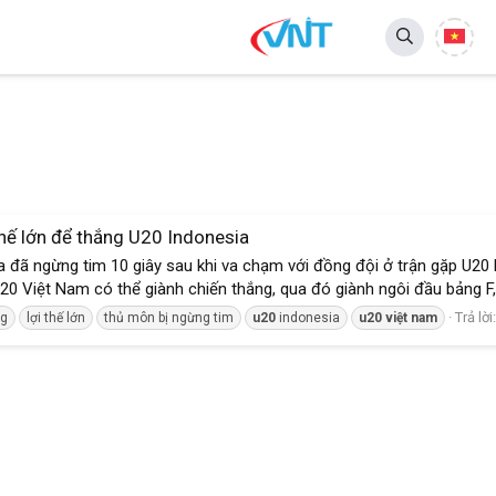
hế lớn để thắng U20 Indonesia
 đã ngừng tim 10 giây sau khi va chạm với đồng đội ở trận gặp U20
U20 Việt Nam có thể giành chiến thắng, qua đó giành ngôi đầu bảng F, 
Trả lời
ng
lợi thế lớn
thủ môn bị ngừng tim
u20
indonesia
u20
việt
nam