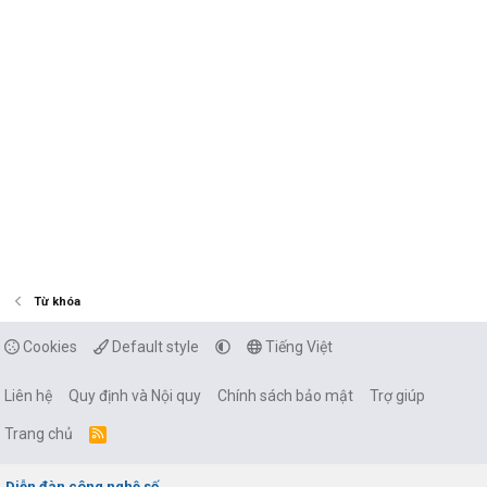
Từ khóa
Cookies
Default style
Tiếng Việt
Liên hệ
Quy định và Nội quy
Chính sách bảo mật
Trợ giúp
Trang chủ
R
S
S
Diễn đàn công nghệ số