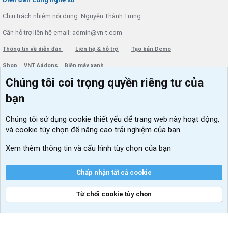
Chịu trách nhiệm nội dung: Nguyễn Thành Trung
Cần hỗ trợ liên hệ email: admin@vn-t.com
Thông tin về diễn đàn
Liên hệ & hỗ trợ
Tạo bản Demo
Shop
VNT Addons
Điện máy xanh
Chúng tôi coi trọng quyền riêng tư của
Menu thành viên
Diễn đàn
bạn
Đăng nhập
Tin học căn bản
Chúng tôi sử dụng
cookie thiết yếu
để trang web này hoạt động,
Kích hoạt Windows/ Office miễn phí
và cookie tùy chọn để nâng cao trải nghiệm của bạn.
VIP add-ons Xenforo
Xem thêm thông tin và cấu hình tùy chọn của bạn
Khuyến mãi và tài trợ
Chấp nhận tất cả cookie
Từ chối cookie tùy chọn
®
Community platform by XenForo
© 2010-2026 XenForo Ltd.