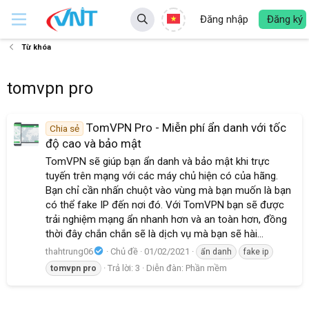
Đăng nhập
Đăng ký
Từ khóa
tomvpn pro
TomVPN Pro - Miễn phí ẩn danh với tốc
Chia sẻ
độ cao và bảo mật
TomVPN sẽ giúp bạn ẩn danh và bảo mật khi trực
tuyến trên mạng với các máy chủ hiện có của hãng.
Bạn chỉ cần nhấn chuột vào vùng mà bạn muốn là bạn
có thể fake IP đến nơi đó. Với TomVPN bạn sẽ được
trải nghiệm mạng ẩn nhanh hơn và an toàn hơn, đồng
thời đây chắn chắn sẽ là dịch vụ mà bạn sẽ hài...
thahtrung06
Chủ đề
01/02/2021
ẩn danh
fake ip
Trả lời: 3
Diễn đàn:
Phần mềm
tomvpn
pro