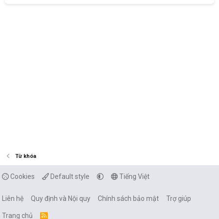
Từ khóa
Cookies
Default style
Tiếng Việt
Liên hệ
Quy định và Nội quy
Chính sách bảo mật
Trợ giúp
Trang chủ
R