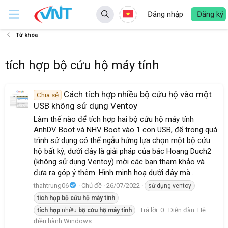
Đăng nhập
Đăng ký
Từ khóa
tích hợp bộ cứu hộ máy tính
Cách tích hợp nhiều bộ cứu hộ vào một
Chia sẻ
USB không sử dụng Ventoy
Làm thế nào để tích hợp hai bộ cứu hộ máy tính
AnhDV Boot và NHV Boot vào 1 con USB, để trong quá
trình sử dụng có thể ngẫu hứng lựa chọn một bộ cứu
hộ bất kỳ, dưới đây là giải pháp của bác Hoang Duch2
(không sử dụng Ventoy) mời các bạn tham khảo và
đưa ra góp ý thêm. Hình minh hoạ dưới đây mà...
thahtrung06
Chủ đề
26/07/2022
sử dụng ventoy
tích
hợp
bộ
cứu
hộ
máy
tính
Trả lời: 0
Diễn đàn:
Hệ
tích
hợp
nhiều
bộ
cứu
hộ
máy
tính
điều hành Windows