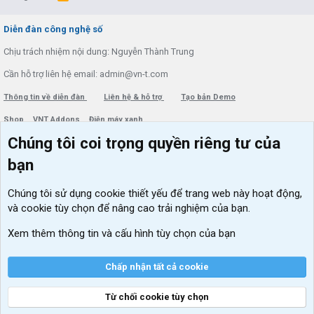
S
S
Diễn đàn công nghệ số
Chịu trách nhiệm nội dung: Nguyễn Thành Trung
Cần hỗ trợ liên hệ email: admin@vn-t.com
Thông tin về diễn đàn
Liên hệ & hỗ trợ
Tạo bản Demo
Shop
VNT Addons
Điện máy xanh
Chúng tôi coi trọng quyền riêng tư của
Menu thành viên
Diễn đàn
bạn
Đăng nhập
Tin học căn bản
Chúng tôi sử dụng
cookie thiết yếu
để trang web này hoạt động,
Kích hoạt Windows/ Office miễn phí
và cookie tùy chọn để nâng cao trải nghiệm của bạn.
VIP add-ons Xenforo
Xem thêm thông tin và cấu hình tùy chọn của bạn
Khuyến mãi và tài trợ
Chấp nhận tất cả cookie
Từ chối cookie tùy chọn
®
Community platform by XenForo
© 2010-2026 XenForo Ltd.