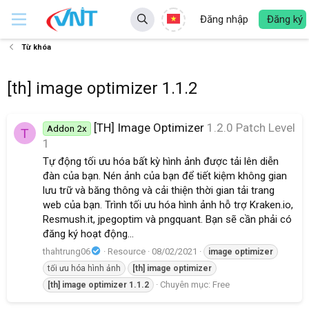
Đăng nhập
Đăng ký
Từ khóa
[th] image optimizer 1.1.2
[TH] Image Optimizer
1.2.0 Patch Level
Addon 2x
T
1
Tự động tối ưu hóa bất kỳ hình ảnh được tải lên diễn
đàn của bạn. Nén ảnh của bạn để tiết kiệm không gian
lưu trữ và băng thông và cải thiện thời gian tải trang
web của bạn. Trình tối ưu hóa hình ảnh hỗ trợ Kraken.io,
Resmush.it, jpegoptim và pngquant. Bạn sẽ cần phải có
đăng ký hoạt động...
thahtrung06
Resource
08/02/2021
image
optimizer
tối ưu hóa hình ảnh
[th]
image
optimizer
Chuyên mục:
Free
[th]
image
optimizer
1.1.2