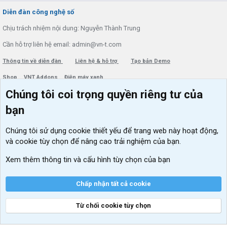
S
Diễn đàn công nghệ số
Chịu trách nhiệm nội dung: Nguyễn Thành Trung
Cần hỗ trợ liên hệ email: admin@vn-t.com
Thông tin về diễn đàn
Liên hệ & hỗ trợ
Tạo bản Demo
Shop
VNT Addons
Điện máy xanh
Chúng tôi coi trọng quyền riêng tư của
Menu thành viên
Diễn đàn
bạn
Đăng nhập
Tin học căn bản
Chúng tôi sử dụng
cookie thiết yếu
để trang web này hoạt động,
Kích hoạt Windows/ Office miễn phí
và cookie tùy chọn để nâng cao trải nghiệm của bạn.
VIP add-ons Xenforo
Xem thêm thông tin và cấu hình tùy chọn của bạn
Khuyến mãi và tài trợ
Chấp nhận tất cả cookie
Từ chối cookie tùy chọn
®
Community platform by XenForo
© 2010-2026 XenForo Ltd.