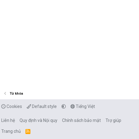
Từ khóa
Cookies
Default style
Tiếng Việt
Liên hệ
Quy định và Nội quy
Chính sách bảo mật
Trợ giúp
Trang chủ
R
S