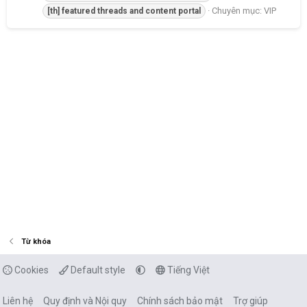
Chuyên mục:
VIP
[th]
featured
threads
and
content
portal
Từ khóa
Cookies
Default style
Tiếng Việt
Liên hệ
Quy định và Nội quy
Chính sách bảo mật
Trợ giúp