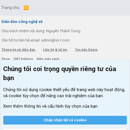
Trang chủ
R
S
S
Diễn đàn công nghệ số
Chịu trách nhiệm nội dung: Nguyễn Thành Trung
Cần hỗ trợ liên hệ email: admin@vn-t.com
Thông tin về diễn đàn
Liên hệ & hỗ trợ
Tạo bản Demo
Shop
VNT Addons
Điện máy xanh
Chúng tôi coi trọng quyền riêng tư của
Menu thành viên
Diễn đàn
bạn
Đăng nhập
Tin học căn bản
Chúng tôi sử dụng
cookie thiết yếu
để trang web này hoạt động,
Kích hoạt Windows/ Office miễn phí
và cookie tùy chọn để nâng cao trải nghiệm của bạn.
VIP add-ons Xenforo
Xem thêm thông tin và cấu hình tùy chọn của bạn
Khuyến mãi và tài trợ
Chấp nhận tất cả cookie