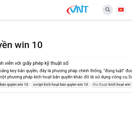
yền win 10
h viễn với giấy phép kỹ thuật số
ng key bản quyền, đây là phương pháp chính thống, “đúng luật” đượ
ó một phương pháp kích hoạt bản quyền khác đó là sử dụng công cụ Scr
bản
quyền
win
10
script
kích
hoạt
bản
quyền
win
10
thủ thuật
kích
hoạt
win