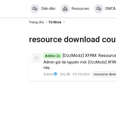
Diễn đàn
Resources
DMCA
Trang chủ
Từ khóa
resource download coun
[OzzModz] XFRM: Resource
Addon 2x
Admin gửi tài nguyên mới: [OzzModz] XFRM
này...
Admin
Chủ đề
25/10/2024
resource
down