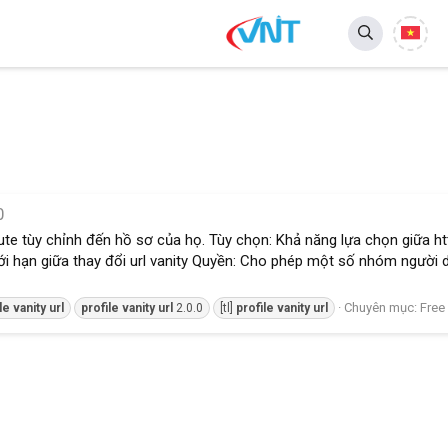
0
ute tùy chỉnh đến hồ sơ của họ. Tùy chọn: Khả năng lựa chọn giữa h
i hạn giữa thay đổi url vanity Quyền: Cho phép một số nhóm người 
Chuyên mục:
Free
le
vanity
url
profile
vanity
url
2.0.0
[tl]
profile
vanity
url