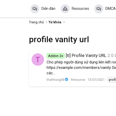
Diễn đàn
Resources
DMCA
Trang chủ
Từ khóa
profile vanity url
[tl] Profile Vanity URL
2.0.
Addon 2x
T
Cho phép người dùng sử dụng liên kết ro
https://example.com/members/vanity Giớ
các...
thahtrung06
Resource
13/07/2021
profi