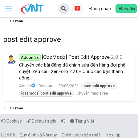
Đăng nhập
Đăng ký
Từ khóa
post edit approve
[OzzModz] Post Edit Approve
2.0.0
Addon 2x
Chuyển các bài đăng đã chỉnh sửa đến hàng đợi phê
duyệt. Yêu cầu: XenForo 2.2.0+ Chúc các bạn thành
công.
Admin
Resource
20/08/2021
post
edit
approve
Chuyên mục:
Free
[ozzmodz]
post
edit
approve
Từ khóa
Cookies
Default style
Tiếng Việt
Liên hệ
Quy định và Nội quy
Chính sách bảo mật
Trợ giúp