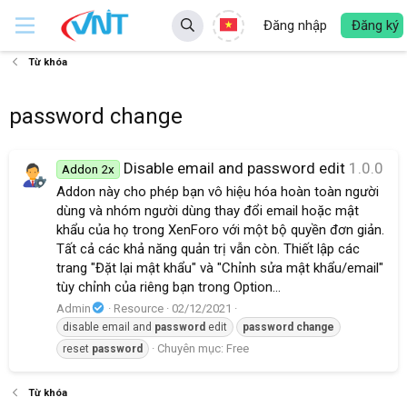
Đăng nhập
Đăng ký
Từ khóa
password change
Disable email and password edit
1.0.0
Addon 2x
Addon này cho phép bạn vô hiệu hóa hoàn toàn người
dùng và nhóm người dùng thay đổi email hoặc mật
khẩu của họ trong XenForo với một bộ quyền đơn giản.
Tất cả các khả năng quản trị vẫn còn. Thiết lập các
trang "Đặt lại mật khẩu" và "Chỉnh sửa mật khẩu/email"
tùy chỉnh của riêng bạn trong Option...
Admin
Resource
02/12/2021
disable email and
password
edit
password
change
Chuyên mục:
Free
reset
password
Từ khóa