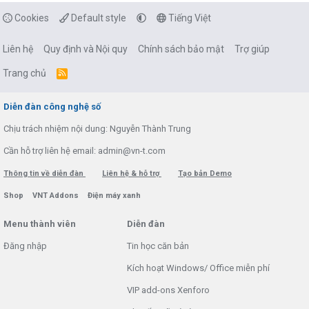
Cookies
Default style
Tiếng Việt
Liên hệ
Quy định và Nội quy
Chính sách bảo mật
Trợ giúp
Trang chủ
R
S
S
Diễn đàn công nghệ số
Chịu trách nhiệm nội dung: Nguyễn Thành Trung
Cần hỗ trợ liên hệ email: admin@vn-t.com
Thông tin về diễn đàn
Liên hệ & hỗ trợ
Tạo bản Demo
Shop
VNT Addons
Điện máy xanh
Menu thành viên
Diễn đàn
Đăng nhập
Tin học căn bản
Kích hoạt Windows/ Office miễn phí
VIP add-ons Xenforo