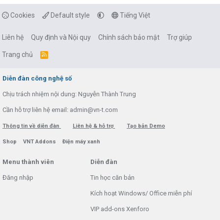
Cookies
Default style
Tiếng Việt
Liên hệ
Quy định và Nội quy
Chính sách bảo mật
Trợ giúp
Trang chủ
R
S
S
Diễn đàn công nghệ số
Chịu trách nhiệm nội dung: Nguyễn Thành Trung
Cần hỗ trợ liên hệ email: admin@vn-t.com
Thông tin về diễn đàn
Liên hệ & hỗ trợ
Tạo bản Demo
Shop
VNT Addons
Điện máy xanh
Menu thành viên
Diễn đàn
Đăng nhập
Tin học căn bản
Kích hoạt Windows/ Office miễn phí
VIP add-ons Xenforo