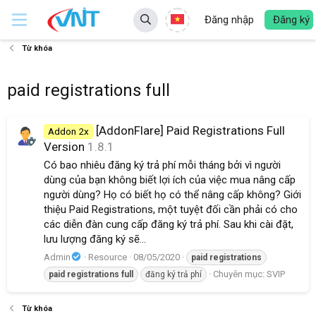
Đăng nhập
Đăng ký
Từ khóa
paid registrations full
[AddonFlare] Paid Registrations Full
Addon 2x
Version
1.8.1
Có bao nhiêu đăng ký trả phí mỗi tháng bởi vì người
dùng của bạn không biết lợi ích của việc mua nâng cấp
người dùng? Họ có biết họ có thể nâng cấp không? Giới
thiệu Paid Registrations, một tuyệt đối cần phải có cho
các diễn đàn cung cấp đăng ký trả phí. Sau khi cài đặt,
lưu lượng đăng ký sẽ...
Admin
Resource
08/05/2020
paid
registrations
Chuyên mục:
SVIP
paid
registrations
full
đăng ký trả phí
Từ khóa