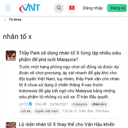
Đăng nhập
Đăng ký
Từ khóa
nhân tố x
Thầy Park sẽ dùng nhân tố X từng lập nhiều siêu
phẩm để phá lưới Malaysia?
Trước một hàng phòng ngự chơi số đông và được dự
đoán sẽ chơi pressing, áp sát nhanh để gây khó cho
đội tuyển Việt Nam, tuy nhiên, thầy Park vẫn còn nhân
tố X chưa sử dụng ở chiến thắng 4 sao trước
Indonesia để gây bất ngờ cho Malaysia bằng những
siêu phẩm từ những cú sút xa. Ở trận đấu quyết...
LDTD
Chủ đề
10/06/2021
malaysia
nhân
tố
x
Trả lời: 0
Diễn đàn:
Thể thao
sút
x
a
tuyển việt nam
Lộ diện nhân tố X thay thế cho Văn Hậu khiến