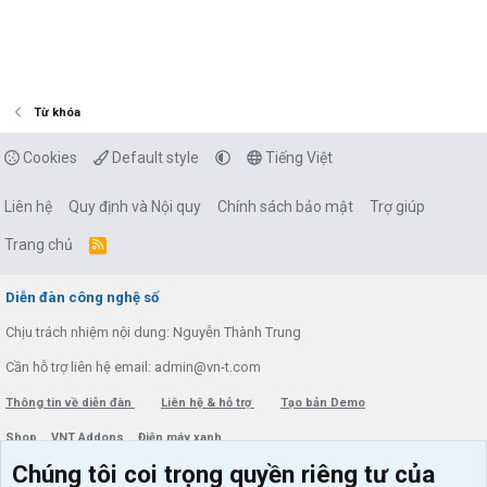
Từ khóa
Cookies
Default style
Tiếng Việt
Liên hệ
Quy định và Nội quy
Chính sách bảo mật
Trợ giúp
Trang chủ
R
S
S
Diễn đàn công nghệ số
Chịu trách nhiệm nội dung: Nguyễn Thành Trung
Cần hỗ trợ liên hệ email: admin@vn-t.com
Thông tin về diễn đàn
Liên hệ & hỗ trợ
Tạo bản Demo
Shop
VNT Addons
Điện máy xanh
Chúng tôi coi trọng quyền riêng tư của
Menu thành viên
Diễn đàn