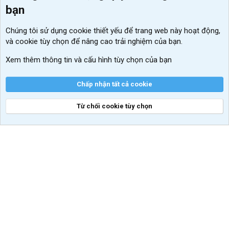
bạn
Đăng nhập
Tin học căn bản
Chúng tôi sử dụng
cookie thiết yếu
để trang web này hoạt động,
Kích hoạt Windows/ Office miễn phí
và cookie tùy chọn để nâng cao trải nghiệm của bạn.
VIP add-ons Xenforo
Xem thêm thông tin và cấu hình tùy chọn của bạn
Khuyến mãi và tài trợ
Chấp nhận tất cả cookie
Từ chối cookie tùy chọn
®
Community platform by XenForo
© 2010-2026 XenForo Ltd.