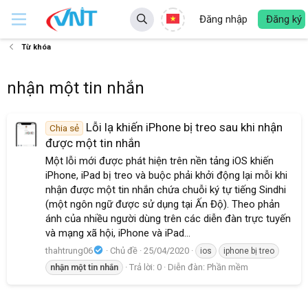
Đăng nhập
Đăng ký
Từ khóa
nhận một tin nhắn
Lỗi lạ khiến iPhone bị treo sau khi nhận
Chia sẻ
được một tin nhắn
Một lỗi mới được phát hiện trên nền tảng iOS khiến
iPhone, iPad bị treo và buộc phải khởi động lại mỗi khi
nhận được một tin nhắn chứa chuỗi ký tự tiếng Sindhi
(một ngôn ngữ được sử dụng tại Ấn Độ). Theo phản
ánh của nhiều người dùng trên các diễn đàn trực tuyến
và mạng xã hội, iPhone và iPad...
thahtrung06
Chủ đề
25/04/2020
ios
iphone bị treo
Trả lời: 0
Diễn đàn:
Phần mềm
nhận
một
tin
nhắn