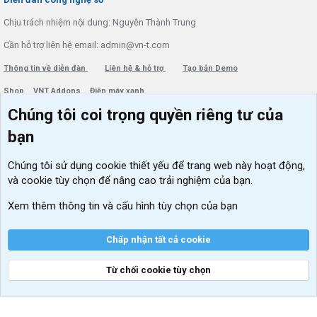
Chịu trách nhiệm nội dung: Nguyễn Thành Trung
Cần hỗ trợ liên hệ email: admin@vn-t.com
Thông tin về diễn đàn
Liên hệ & hỗ trợ
Tạo bản Demo
Shop
VNT Addons
Điện máy xanh
Chúng tôi coi trọng quyền riêng tư của
Menu thành viên
Diễn đàn
bạn
Đăng nhập
Tin học căn bản
Chúng tôi sử dụng
cookie thiết yếu
để trang web này hoạt động,
Kích hoạt Windows/ Office miễn phí
và cookie tùy chọn để nâng cao trải nghiệm của bạn.
VIP add-ons Xenforo
Xem thêm thông tin và cấu hình tùy chọn của bạn
Khuyến mãi và tài trợ
Chấp nhận tất cả cookie
Từ chối cookie tùy chọn
®
Community platform by XenForo
© 2010-2026 XenForo Ltd.