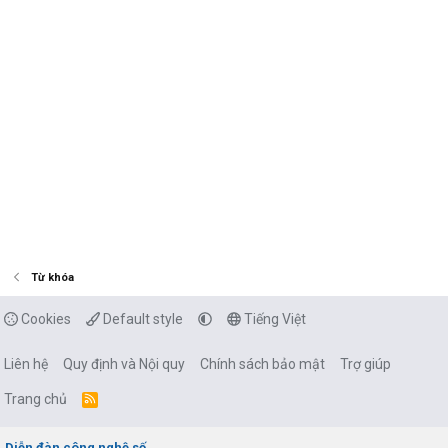
Từ khóa
Cookies
Default style
Tiếng Việt
Liên hệ
Quy định và Nội quy
Chính sách bảo mật
Trợ giúp
Trang chủ
R
S
S
Diễn đàn công nghệ số