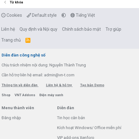
Từ khóa
Cookies
Default style
Tiếng Việt
Liên hệ
Quy định và Nội quy
Chính sách bảo mật
Trợ giúp
Trang chủ
R
S
S
Diễn đàn công nghệ số
Chịu trách nhiệm nội dung: Nguyễn Thành Trung
Cần hỗ trợ liên hệ email: admin@vn-t.com
Thông tin về diễn đàn
Liên hệ & hỗ trợ
Tạo bản Demo
Shop
VNT Addons
Điện máy xanh
Menu thành viên
Diễn đàn
Đăng nhập
Tin học căn bản
Kích hoạt Windows/ Office miễn phí
VIP add-ons Xenforo