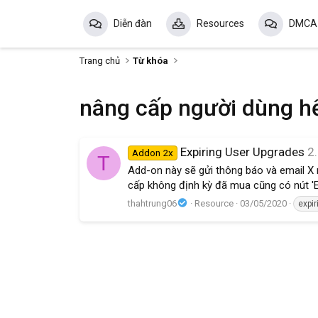
Diễn đàn
Resources
DMCA
Trang chủ
Từ khóa
nâng cấp người dùng h
Expiring User Upgrades
2.
Addon 2x
T
Add-on này sẽ gửi thông báo và email X 
cấp không định kỳ đã mua cũng có nút 'E
thahtrung06
Resource
03/05/2020
expi