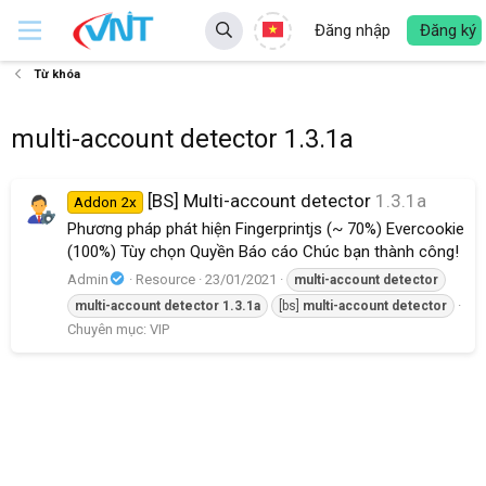
Đăng nhập
Đăng ký
Từ khóa
multi-account detector 1.3.1a
[BS] Multi-account detector
1.3.1a
Addon 2x
Phương pháp phát hiện Fingerprintjs (~ 70%) Evercookie
(100%) Tùy chọn Quyền Báo cáo Chúc bạn thành công!
Admin
Resource
23/01/2021
multi-account
detector
multi-account
detector
1.3.1a
[bs]
multi-account
detector
Chuyên mục:
VIP