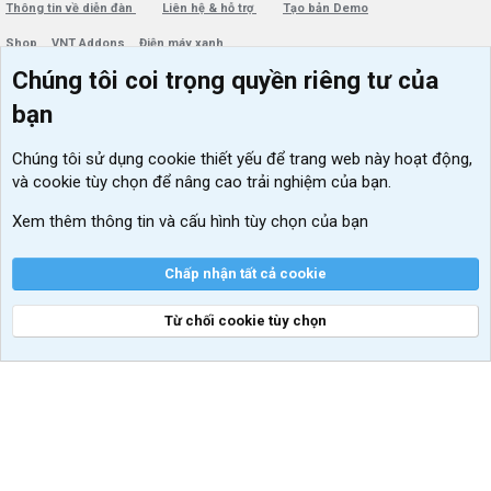
Thông tin về diễn đàn
Liên hệ & hỗ trợ
Tạo bản Demo
Shop
VNT Addons
Điện máy xanh
Chúng tôi coi trọng quyền riêng tư của
Menu thành viên
Diễn đàn
bạn
Đăng nhập
Tin học căn bản
Chúng tôi sử dụng
cookie thiết yếu
để trang web này hoạt động,
Kích hoạt Windows/ Office miễn phí
và cookie tùy chọn để nâng cao trải nghiệm của bạn.
VIP add-ons Xenforo
Xem thêm thông tin và cấu hình tùy chọn của bạn
Khuyến mãi và tài trợ
Chấp nhận tất cả cookie
Từ chối cookie tùy chọn
®
Community platform by XenForo
© 2010-2026 XenForo Ltd.