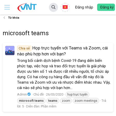
Đăng nhập
Đăng ký
Từ khóa
microsoft teams
Họp trực tuyến với Teams và Zoom, cái
Chia sẻ
nào phù hợp hơn với bạn?
Trong bối cảnh dịch bệnh Covid-19 đang diễn biến
phức tạp, việc họp và trao đổi trực tuyến là giải pháp
được ưu tiên số 1 và được rất nhiều người, tổ chức áp
dụng. Có hai công cụ hàng đầu về vấn đề này đó là
Teams và Zoom với ưu và nhược điểm khác nhau. Vậy,
cái nào sẽ phù hợp với bạn hơn...
Admin
Chủ đề
26/03/2020
họp trực tuyến
Trả
microsoft
teams
teams
zoom
zoom meetings
lời: 5
Diễn đàn:
Phần mềm