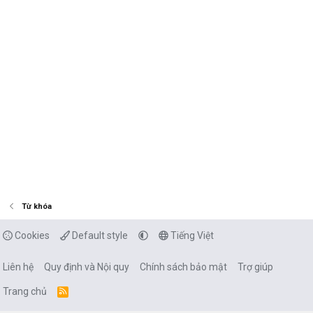
Từ khóa
Cookies
Default style
Tiếng Việt
Liên hệ
Quy định và Nội quy
Chính sách bảo mật
Trợ giúp
Trang chủ
R
S