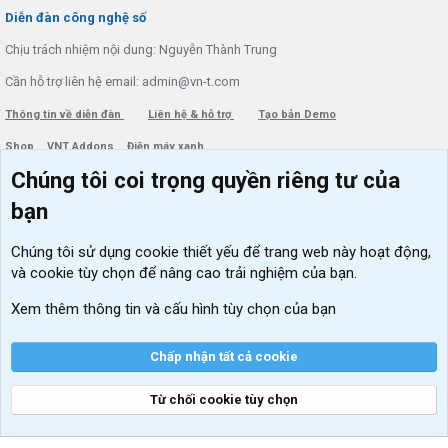
S
Diễn đàn công nghệ số
Chịu trách nhiệm nội dung: Nguyễn Thành Trung
Cần hỗ trợ liên hệ email: admin@vn-t.com
Thông tin về diễn đàn
Liên hệ & hỗ trợ
Tạo bản Demo
Shop
VNT Addons
Điện máy xanh
Chúng tôi coi trọng quyền riêng tư của
Menu thành viên
Diễn đàn
bạn
Đăng nhập
Tin học căn bản
Chúng tôi sử dụng
cookie thiết yếu
để trang web này hoạt động,
Kích hoạt Windows/ Office miễn phí
và cookie tùy chọn để nâng cao trải nghiệm của bạn.
VIP add-ons Xenforo
Xem thêm thông tin và cấu hình tùy chọn của bạn
Khuyến mãi và tài trợ
Chấp nhận tất cả cookie
Từ chối cookie tùy chọn
®
Community platform by XenForo
© 2010-2026 XenForo Ltd.