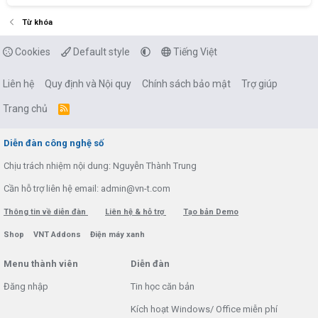
Từ khóa
Cookies
Default style
Tiếng Việt
Liên hệ
Quy định và Nội quy
Chính sách bảo mật
Trợ giúp
Trang chủ
R
S
S
Diễn đàn công nghệ số
Chịu trách nhiệm nội dung: Nguyễn Thành Trung
Cần hỗ trợ liên hệ email: admin@vn-t.com
Thông tin về diễn đàn
Liên hệ & hỗ trợ
Tạo bản Demo
Shop
VNT Addons
Điện máy xanh
Menu thành viên
Diễn đàn
Đăng nhập
Tin học căn bản
Kích hoạt Windows/ Office miễn phí