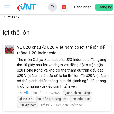
Đăng nhập
Đăng ký
Từ khóa
lợi thế lớn
VL U20 châu Á: U20 Việt Nam có lợi thế lớn để
thắng U20 Indonesia
Thủ môn Cahya Supriadi của U20 Indonesia đã ngừng
tim 10 giây sau khi va chạm với đồng đội ở trận gặp
U20 Hong Kong và khó có thể tham dự trận đấu gặp
U20 Việt Nam, nên đó sẽ là lợi thế lớn để U20 Việt Nam
có thể giành chiến thắng, qua đó giành ngôi đầu bảng
F, đồng nghĩa với việc giành tấm vé...
LDTD
Chủ đề
18/09/2022
giành chiến thắng
lợi
thế
lớn
thủ môn bị ngừng tim
u20 indonesia
Trả lời: 2
Diễn đàn:
Thể thao
u20 việt nam