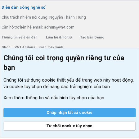
S
Diễn đàn công nghệ số
Chịu trách nhiệm nội dung: Nguyễn Thành Trung
Cần hỗ trợ liên hệ email: admin@vn-t.com
Thông tin về diễn đàn
Liên hệ & hỗ trợ
Tạo bản Demo
Shop
VNT Addons
Điện máy xanh
Chúng tôi coi trọng quyền riêng tư của
Menu thành viên
Diễn đàn
bạn
Đăng nhập
Tin học căn bản
Chúng tôi sử dụng
cookie thiết yếu
để trang web này hoạt động,
Kích hoạt Windows/ Office miễn phí
và cookie tùy chọn để nâng cao trải nghiệm của bạn.
VIP add-ons Xenforo
Xem thêm thông tin và cấu hình tùy chọn của bạn
Khuyến mãi và tài trợ
Chấp nhận tất cả cookie
Từ chối cookie tùy chọn
®
Community platform by XenForo
© 2010-2026 XenForo Ltd.