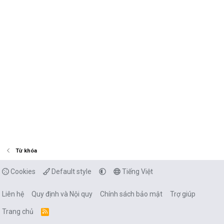
Từ khóa
Cookies
Default style
Tiếng Việt
Liên hệ
Quy định và Nội quy
Chính sách bảo mật
Trợ giúp
Trang chủ
R
S