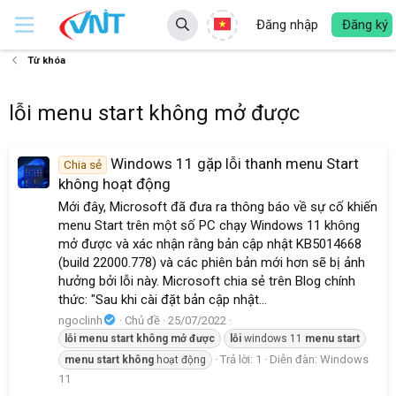
Đăng nhập
Đăng ký
Từ khóa
lỗi menu start không mở được
Windows 11 gặp lỗi thanh menu Start
Chia sẻ
không hoạt động
Mới đây, Microsoft đã đưa ra thông báo về sự cố khiến
menu Start trên một số PC chạy Windows 11 không
mở được và xác nhận rằng bản cập nhật KB5014668
(build 22000.778) và các phiên bản mới hơn sẽ bị ảnh
hưởng bởi lỗi này. Microsoft chia sẻ trên Blog chính
thức: "Sau khi cài đặt bản cập nhật...
ngoclinh
Chủ đề
25/07/2022
lỗi
menu
start
không
mở
được
lỗi
windows 11
menu
start
Trả lời: 1
Diễn đàn:
Windows
menu
start
không
hoạt động
11