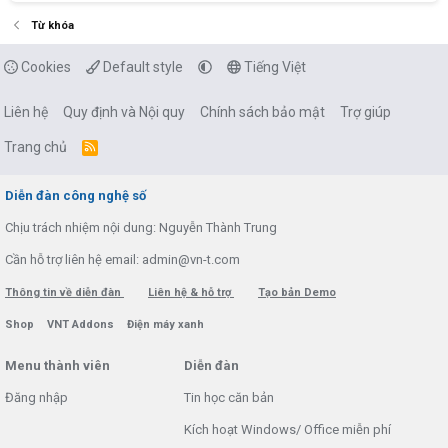
Từ khóa
Cookies
Default style
Tiếng Việt
Liên hệ
Quy định và Nội quy
Chính sách bảo mật
Trợ giúp
Trang chủ
R
S
S
Diễn đàn công nghệ số
Chịu trách nhiệm nội dung: Nguyễn Thành Trung
Cần hỗ trợ liên hệ email: admin@vn-t.com
Thông tin về diễn đàn
Liên hệ & hỗ trợ
Tạo bản Demo
Shop
VNT Addons
Điện máy xanh
Menu thành viên
Diễn đàn
Đăng nhập
Tin học căn bản
Kích hoạt Windows/ Office miễn phí