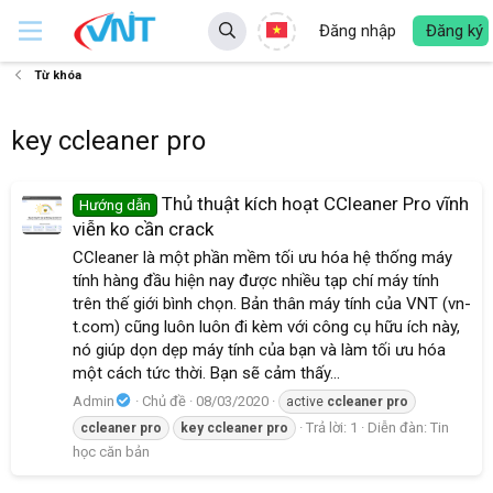
Đăng nhập
Đăng ký
Từ khóa
key ccleaner pro
Thủ thuật kích hoạt CCleaner Pro vĩnh
Hướng dẫn
viễn ko cần crack
CCleaner là một phần mềm tối ưu hóa hệ thống máy
tính hàng đầu hiện nay được nhiều tạp chí máy tính
trên thế giới bình chọn. Bản thân máy tính của VNT (vn-
t.com) cũng luôn luôn đi kèm với công cụ hữu ích này,
nó giúp dọn dẹp máy tính của bạn và làm tối ưu hóa
một cách tức thời. Bạn sẽ cảm thấy...
Admin
Chủ đề
08/03/2020
active
ccleaner
pro
Trả lời: 1
Diễn đàn:
Tin
ccleaner
pro
key
ccleaner
pro
học căn bản