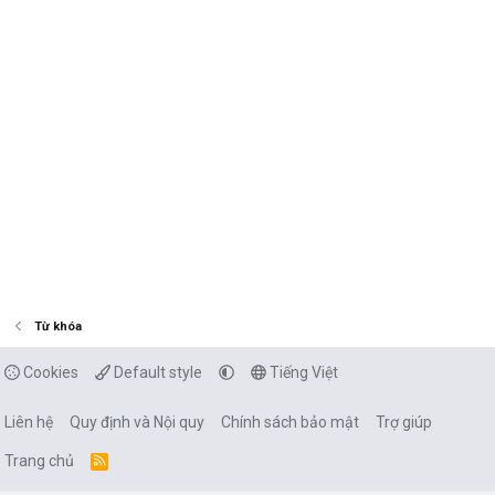
Từ khóa
Cookies
Default style
Tiếng Việt
Liên hệ
Quy định và Nội quy
Chính sách bảo mật
Trợ giúp
Trang chủ
R
S