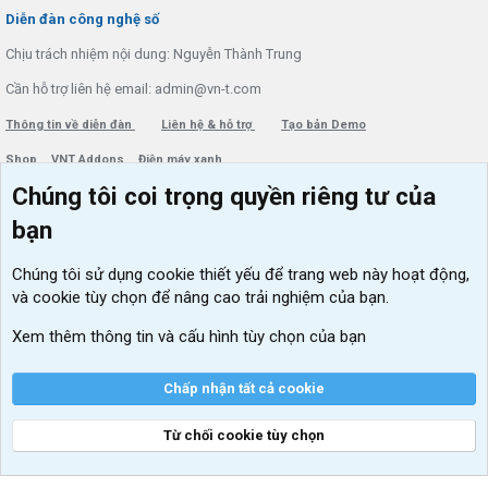
S
Diễn đàn công nghệ số
Chịu trách nhiệm nội dung: Nguyễn Thành Trung
Cần hỗ trợ liên hệ email: admin@vn-t.com
Thông tin về diễn đàn
Liên hệ & hỗ trợ
Tạo bản Demo
Shop
VNT Addons
Điện máy xanh
Chúng tôi coi trọng quyền riêng tư của
Menu thành viên
Diễn đàn
bạn
Đăng nhập
Tin học căn bản
Chúng tôi sử dụng
cookie thiết yếu
để trang web này hoạt động,
Kích hoạt Windows/ Office miễn phí
và cookie tùy chọn để nâng cao trải nghiệm của bạn.
VIP add-ons Xenforo
Xem thêm thông tin và cấu hình tùy chọn của bạn
Khuyến mãi và tài trợ
Chấp nhận tất cả cookie
Từ chối cookie tùy chọn
®
Community platform by XenForo
© 2010-2026 XenForo Ltd.