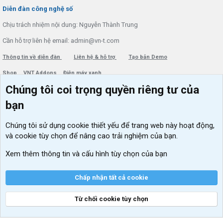
S
Diễn đàn công nghệ số
Chịu trách nhiệm nội dung: Nguyễn Thành Trung
Cần hỗ trợ liên hệ email: admin@vn-t.com
Thông tin về diễn đàn
Liên hệ & hỗ trợ
Tạo bản Demo
Shop
VNT Addons
Điện máy xanh
Chúng tôi coi trọng quyền riêng tư của
Menu thành viên
Diễn đàn
bạn
Đăng nhập
Tin học căn bản
Chúng tôi sử dụng
cookie thiết yếu
để trang web này hoạt động,
Kích hoạt Windows/ Office miễn phí
và cookie tùy chọn để nâng cao trải nghiệm của bạn.
VIP add-ons Xenforo
Xem thêm thông tin và cấu hình tùy chọn của bạn
Khuyến mãi và tài trợ
Chấp nhận tất cả cookie
Từ chối cookie tùy chọn
®
Community platform by XenForo
© 2010-2026 XenForo Ltd.