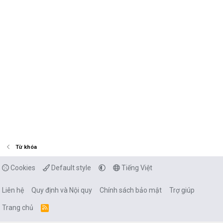
Từ khóa
Cookies
Default style
Tiếng Việt
Liên hệ
Quy định và Nội quy
Chính sách bảo mật
Trợ giúp
Trang chủ
R
S