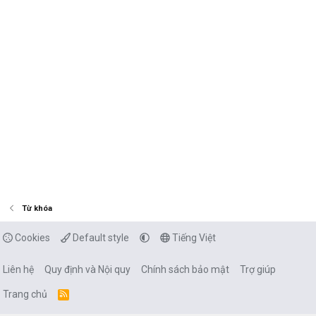
Từ khóa
Cookies
Default style
Tiếng Việt
Liên hệ
Quy định và Nội quy
Chính sách bảo mật
Trợ giúp
Trang chủ
R
S