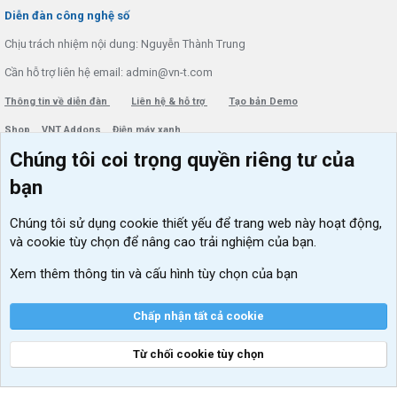
S
Diễn đàn công nghệ số
Chịu trách nhiệm nội dung: Nguyễn Thành Trung
Cần hỗ trợ liên hệ email: admin@vn-t.com
Thông tin về diễn đàn
Liên hệ & hỗ trợ
Tạo bản Demo
Shop
VNT Addons
Điện máy xanh
Chúng tôi coi trọng quyền riêng tư của
Menu thành viên
Diễn đàn
bạn
Đăng nhập
Tin học căn bản
Chúng tôi sử dụng
cookie thiết yếu
để trang web này hoạt động,
Kích hoạt Windows/ Office miễn phí
và cookie tùy chọn để nâng cao trải nghiệm của bạn.
VIP add-ons Xenforo
Xem thêm thông tin và cấu hình tùy chọn của bạn
Khuyến mãi và tài trợ
Chấp nhận tất cả cookie
Từ chối cookie tùy chọn
®
Community platform by XenForo
© 2010-2026 XenForo Ltd.