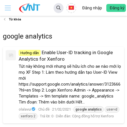
Đăng nhập
Đăng ký
Từ khóa
google analytics
Enable User-ID tracking in Google
Hướng dẫn
Analytics for Xenforo
Tút này không mới nhưng sẽ hữu ích cho ae nào mới lọ
mọ XF Step 1: Làm theo hướng dẫn tạo User-ID View
mới
https://support.google.com/analytics/answer/3123666
?hl=en Step 2: Login Xenforo Admin -> Appearance ->
Templates -> tìm template name: google_analytics
Tìm đoạn: Thêm vào bên dưới Hết...
olalavui
Chủ đề
21/02/2021
google
analytics
user-id
Trả lời: 0
Diễn đàn:
Cộng đồng hỗ trợ Xenforo
xenforo 2