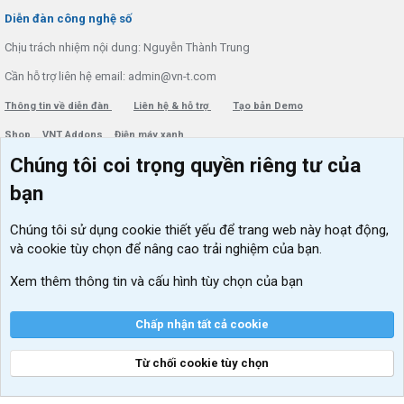
S
Diễn đàn công nghệ số
Chịu trách nhiệm nội dung: Nguyễn Thành Trung
Cần hỗ trợ liên hệ email: admin@vn-t.com
Thông tin về diễn đàn
Liên hệ & hỗ trợ
Tạo bản Demo
Shop
VNT Addons
Điện máy xanh
Chúng tôi coi trọng quyền riêng tư của
Menu thành viên
Diễn đàn
bạn
Đăng nhập
Tin học căn bản
Chúng tôi sử dụng
cookie thiết yếu
để trang web này hoạt động,
Kích hoạt Windows/ Office miễn phí
và cookie tùy chọn để nâng cao trải nghiệm của bạn.
VIP add-ons Xenforo
Xem thêm thông tin và cấu hình tùy chọn của bạn
Khuyến mãi và tài trợ
Chấp nhận tất cả cookie
Từ chối cookie tùy chọn
®
Community platform by XenForo
© 2010-2026 XenForo Ltd.