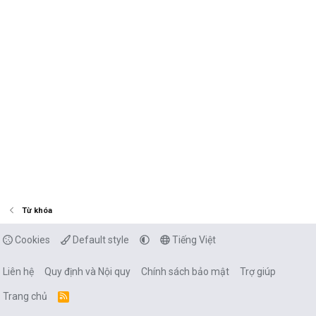
Từ khóa
Cookies
Default style
Tiếng Việt
Liên hệ
Quy định và Nội quy
Chính sách bảo mật
Trợ giúp
Trang chủ
R
S