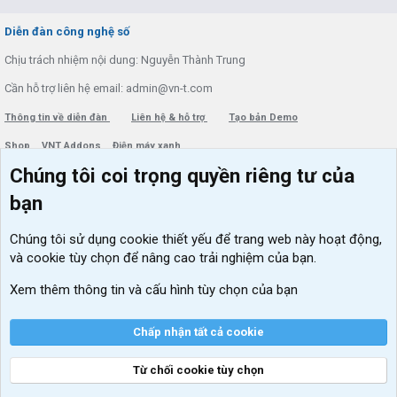
S
S
Diễn đàn công nghệ số
Chịu trách nhiệm nội dung: Nguyễn Thành Trung
Cần hỗ trợ liên hệ email: admin@vn-t.com
Thông tin về diễn đàn
Liên hệ & hỗ trợ
Tạo bản Demo
Shop
VNT Addons
Điện máy xanh
Chúng tôi coi trọng quyền riêng tư của
Menu thành viên
Diễn đàn
bạn
Đăng nhập
Tin học căn bản
Chúng tôi sử dụng
cookie thiết yếu
để trang web này hoạt động,
Kích hoạt Windows/ Office miễn phí
và cookie tùy chọn để nâng cao trải nghiệm của bạn.
VIP add-ons Xenforo
Xem thêm thông tin và cấu hình tùy chọn của bạn
Khuyến mãi và tài trợ
Chấp nhận tất cả cookie
Từ chối cookie tùy chọn
®
Community platform by XenForo
© 2010-2026 XenForo Ltd.