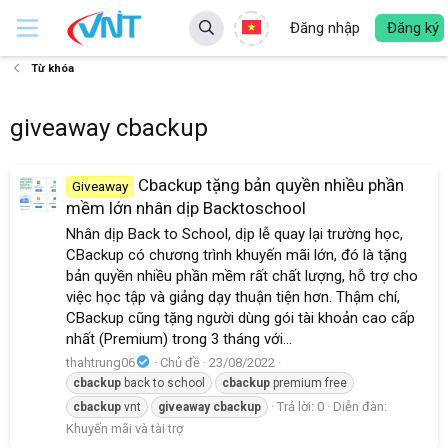
Đăng nhập
Đăng ký
Từ khóa
giveaway cbackup
Cbackup tặng bản quyền nhiều phần
Giveaway
mềm lớn nhân dịp Backtoschool
Nhân dịp Back to School, dịp lễ quay lại trường học,
CBackup có chương trình khuyến mãi lớn, đó là tặng
bản quyền nhiều phần mềm rất chất lượng, hỗ trợ cho
việc học tập và giảng dạy thuận tiện hơn. Thậm chí,
CBackup cũng tặng người dùng gói tài khoản cao cấp
nhất (Premium) trong 3 tháng với...
thahtrung06
Chủ đề
23/08/2022
cbackup
back to school
cbackup
premium free
Trả lời: 0
Diễn đàn:
cbackup
vnt
giveaway
cbackup
Khuyến mãi và tài trợ