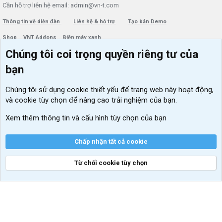
Cần hỗ trợ liên hệ email: admin@vn-t.com
Thông tin về diễn đàn
Liên hệ & hỗ trợ
Tạo bản Demo
Shop
VNT Addons
Điện máy xanh
Chúng tôi coi trọng quyền riêng tư của
Menu thành viên
Diễn đàn
bạn
Đăng nhập
Tin học căn bản
Chúng tôi sử dụng
cookie thiết yếu
để trang web này hoạt động,
Kích hoạt Windows/ Office miễn phí
và cookie tùy chọn để nâng cao trải nghiệm của bạn.
VIP add-ons Xenforo
Xem thêm thông tin và cấu hình tùy chọn của bạn
Khuyến mãi và tài trợ
Chấp nhận tất cả cookie
Từ chối cookie tùy chọn
®
Community platform by XenForo
© 2010-2026 XenForo Ltd.