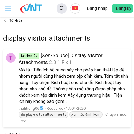
Đăng nhập
Đăng ký
Từ khóa
display visitor attachments
[Xen-Soluce] Display Visitor
Addon 2x
T
Attachments
2.0.1 Fix 1
Mô tả : Tiện ích bổ sung này cho phép bạn thiết lập để
nhóm người dùng khách xem tệp đính kèm. Tóm tắt tính
năng : Tùy chọn: Kích hoạt cho chủ đề: Kích hoạt tùy
chọn cho chủ đề Thành phần mở rộng được phép cho
khách xem tệp đính kèm Xây dựng thương hiệu : Tiện
ích này không bao gồm...
thahtrung06
Resource
17/04/2020
Chuyên mục:
display
visitor
attachments
xem tệp đính kèm
Free