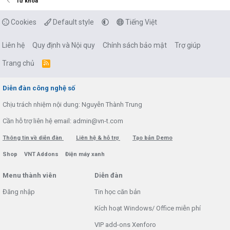
Từ khóa
Cookies
Default style
Tiếng Việt
Liên hệ
Quy định và Nội quy
Chính sách bảo mật
Trợ giúp
Trang chủ
R
S
S
Diễn đàn công nghệ số
Chịu trách nhiệm nội dung: Nguyễn Thành Trung
Cần hỗ trợ liên hệ email: admin@vn-t.com
Thông tin về diễn đàn
Liên hệ & hỗ trợ
Tạo bản Demo
Shop
VNT Addons
Điện máy xanh
Menu thành viên
Diễn đàn
Đăng nhập
Tin học căn bản
Kích hoạt Windows/ Office miễn phí
VIP add-ons Xenforo