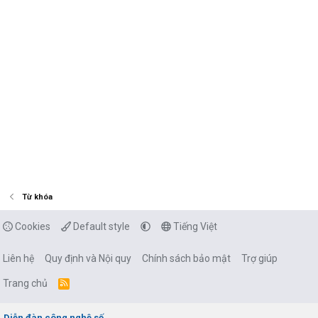
Từ khóa
Cookies
Default style
Tiếng Việt
Liên hệ
Quy định và Nội quy
Chính sách bảo mật
Trợ giúp
Trang chủ
R
S
S
Diễn đàn công nghệ số