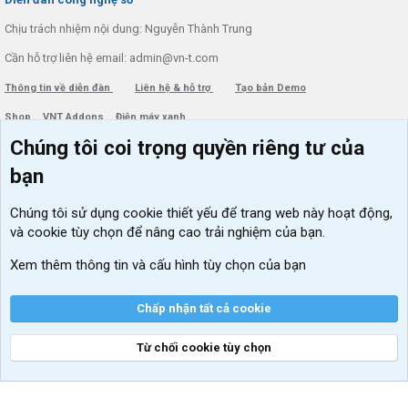
Chịu trách nhiệm nội dung: Nguyễn Thành Trung
Cần hỗ trợ liên hệ email: admin@vn-t.com
Thông tin về diễn đàn
Liên hệ & hỗ trợ
Tạo bản Demo
Shop
VNT Addons
Điện máy xanh
Chúng tôi coi trọng quyền riêng tư của
Menu thành viên
Diễn đàn
bạn
Đăng nhập
Tin học căn bản
Chúng tôi sử dụng
cookie thiết yếu
để trang web này hoạt động,
Kích hoạt Windows/ Office miễn phí
và cookie tùy chọn để nâng cao trải nghiệm của bạn.
VIP add-ons Xenforo
Xem thêm thông tin và cấu hình tùy chọn của bạn
Khuyến mãi và tài trợ
Chấp nhận tất cả cookie
Từ chối cookie tùy chọn
®
Community platform by XenForo
© 2010-2026 XenForo Ltd.