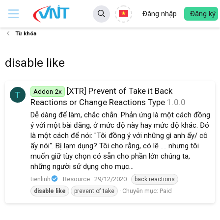
Đăng nhập
Đăng ký
Từ khóa
disable like
[XTR] Prevent of Take it Back
Addon 2x
T
Reactions or Change Reactions Type
1.0.0
Dễ dàng để làm, chắc chắn. Phản ứng là một cách đồng
ý với một bài đăng, ở mức độ này hay mức độ khác. Đó
là một cách để nói: "Tôi đồng ý với những gì anh ấy/ cô
ấy nói". Bị lạm dụng? Tôi cho rằng, có lẽ .... nhưng tôi
muốn giữ tùy chọn có sẵn cho phần lớn chúng ta,
những người sử dụng cho mục...
tienlinh
Resource
29/12/2020
back reactions
Chuyên mục:
Paid
disable
like
prevent of take