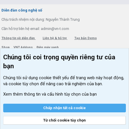
S
S
Diễn đàn công nghệ số
Chịu trách nhiệm nội dung: Nguyễn Thành Trung
Cần hỗ trợ liên hệ email: admin@vn-t.com
Thông tin về diễn đàn
Liên hệ & hỗ trợ
Tạo bản Demo
Shop
VNT Addons
Điện máy xanh
Chúng tôi coi trọng quyền riêng tư của
Menu thành viên
Diễn đàn
bạn
Đăng nhập
Tin học căn bản
Chúng tôi sử dụng
cookie thiết yếu
để trang web này hoạt động,
Kích hoạt Windows/ Office miễn phí
và cookie tùy chọn để nâng cao trải nghiệm của bạn.
VIP add-ons Xenforo
Xem thêm thông tin và cấu hình tùy chọn của bạn
Khuyến mãi và tài trợ
Chấp nhận tất cả cookie
Từ chối cookie tùy chọn
®
Community platform by XenForo
© 2010-2026 XenForo Ltd.