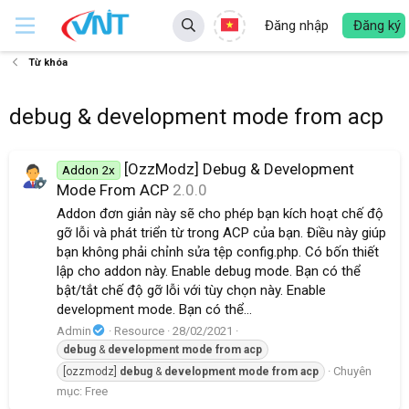
Đăng nhập
Đăng ký
Từ khóa
debug & development mode from acp
[OzzModz] Debug & Development
Addon 2x
Mode From ACP
2.0.0
Addon đơn giản này sẽ cho phép bạn kích hoạt chế độ
gỡ lỗi và phát triển từ trong ACP của bạn. Điều này giúp
bạn không phải chỉnh sửa tệp config.php. Có bốn thiết
lập cho addon này. Enable debug mode. Bạn có thể
bật/tắt chế độ gỡ lỗi với tùy chọn này. Enable
development mode. Bạn có thể...
Admin
Resource
28/02/2021
debug
&
development
mode
from
acp
Chuyên
[ozzmodz]
debug
&
development
mode
from
acp
mục:
Free