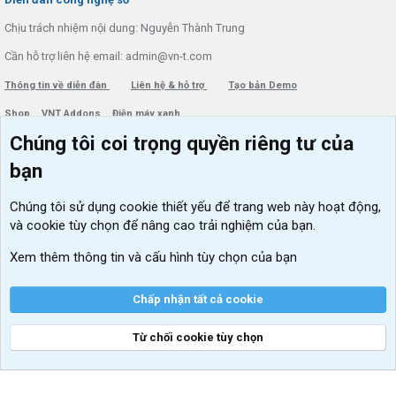
Chịu trách nhiệm nội dung: Nguyễn Thành Trung
Cần hỗ trợ liên hệ email: admin@vn-t.com
Thông tin về diễn đàn
Liên hệ & hỗ trợ
Tạo bản Demo
Shop
VNT Addons
Điện máy xanh
Chúng tôi coi trọng quyền riêng tư của
Menu thành viên
Diễn đàn
bạn
Đăng nhập
Tin học căn bản
Chúng tôi sử dụng
cookie thiết yếu
để trang web này hoạt động,
Kích hoạt Windows/ Office miễn phí
và cookie tùy chọn để nâng cao trải nghiệm của bạn.
VIP add-ons Xenforo
Xem thêm thông tin và cấu hình tùy chọn của bạn
Khuyến mãi và tài trợ
Chấp nhận tất cả cookie
Từ chối cookie tùy chọn
®
Community platform by XenForo
© 2010-2026 XenForo Ltd.