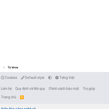
Từ khóa
Cookies
Default style
Tiếng Việt
Liên hệ
Quy định và Nội quy
Chính sách bảo mật
Trợ giúp
Trang chủ
R
S
S
Diễn đàn công nghệ số