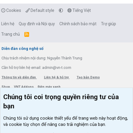
Cookies
Default style
Tiếng Việt
Liên hệ
Quy định và Nội quy
Chính sách bảo mật
Trợ giúp
Trang chủ
R
S
S
Diễn đàn công nghệ số
Chịu trách nhiệm nội dung: Nguyễn Thành Trung
Cần hỗ trợ liên hệ email: admin@vn-t.com
Thông tin về diễn đàn
Liên hệ & hỗ trợ
Tạo bản Demo
Shop
VNT Addons
Điện máy xanh
Chúng tôi coi trọng quyền riêng tư của
Menu thành viên
Diễn đàn
bạn
Đăng nhập
Tin học căn bản
Chúng tôi sử dụng
cookie thiết yếu
để trang web này hoạt động,
Kích hoạt Windows/ Office miễn phí
và cookie tùy chọn để nâng cao trải nghiệm của bạn.
VIP add-ons Xenforo