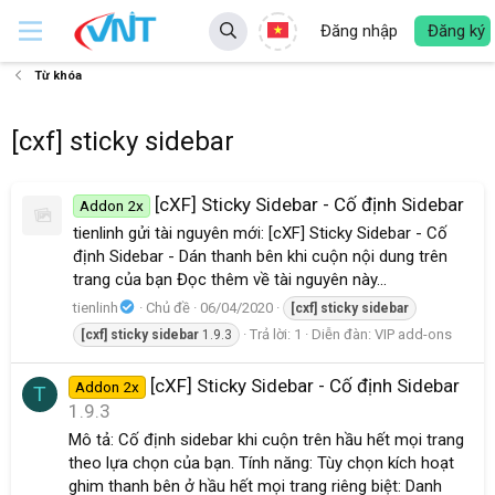
Đăng nhập
Đăng ký
Từ khóa
[cxf] sticky sidebar
[cXF] Sticky Sidebar - Cố định Sidebar
Addon 2x
tienlinh gửi tài nguyên mới: [cXF] Sticky Sidebar - Cố
định Sidebar - Dán thanh bên khi cuộn nội dung trên
trang của bạn Đọc thêm về tài nguyên này...
tienlinh
Chủ đề
06/04/2020
[cxf]
sticky
sidebar
Trả lời: 1
Diễn đàn:
VIP add-ons
[cxf]
sticky
sidebar
1.9.3
[cXF] Sticky Sidebar - Cố định Sidebar
Addon 2x
T
1.9.3
Mô tả: Cố định sidebar khi cuộn trên hầu hết mọi trang
theo lựa chọn của bạn. Tính năng: Tùy chọn kích hoạt
ghim thanh bên ở hầu hết mọi trang riêng biệt: Danh