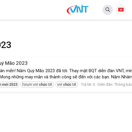
023
uý Mão 2023
hân mến! Năm Quý Mão 2023 đã tới. Thay mặt BQT diễn đàn VNT, mình
t. Mong những may mắn và thành công sẽ đến với các bạn. Năm Nhâm
Trả lời: 0
Diễn đàn:
Thông báo
m
mới
2023
forum vnt
chúc
tết
vnt
chúc
tết