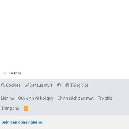
Từ khóa
Cookies
Default style
Tiếng Việt
Liên hệ
Quy định và Nội quy
Chính sách bảo mật
Trợ giúp
Trang chủ
R
S
S
Diễn đàn công nghệ số