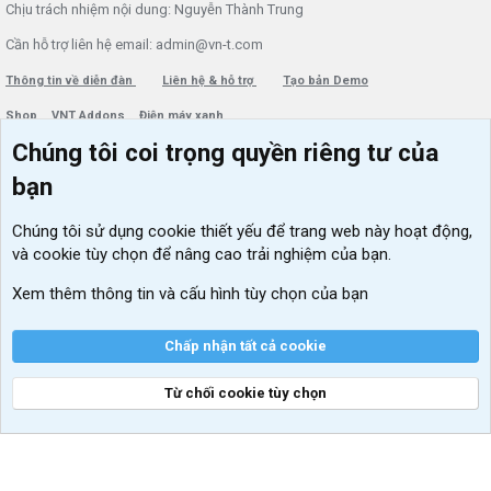
Chịu trách nhiệm nội dung: Nguyễn Thành Trung
Cần hỗ trợ liên hệ email: admin@vn-t.com
Thông tin về diễn đàn
Liên hệ & hỗ trợ
Tạo bản Demo
Shop
VNT Addons
Điện máy xanh
Chúng tôi coi trọng quyền riêng tư của
Menu thành viên
Diễn đàn
bạn
Đăng nhập
Tin học căn bản
Chúng tôi sử dụng
cookie thiết yếu
để trang web này hoạt động,
Kích hoạt Windows/ Office miễn phí
và cookie tùy chọn để nâng cao trải nghiệm của bạn.
VIP add-ons Xenforo
Xem thêm thông tin và cấu hình tùy chọn của bạn
Khuyến mãi và tài trợ
Chấp nhận tất cả cookie
Từ chối cookie tùy chọn
®
Community platform by XenForo
© 2010-2026 XenForo Ltd.