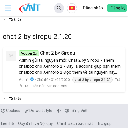
Đăng nhập
Đăng ký
Từ khóa
chat 2 by siropu 2.1.20
Chat 2 by Siropu
Addon 2x
Admin gửi tài nguyên mới: Chat 2 by Siropu - Thêm
chatbox cho Xenforo 2 - Đây là addons giúp bạn thêm
chatbox cho Xenforo 2 Đọc thêm về tài nguyên này...
Admin
Chủ đề
01/04/2020
Trả
chat
2
by
siropu
2
.1.
2
0
lời: 13
Diễn đàn:
VIP add-ons
Từ khóa
Cookies
Default style
Tiếng Việt
Liên hệ
Quy định và Nội quy
Chính sách bảo mật
Trợ giúp