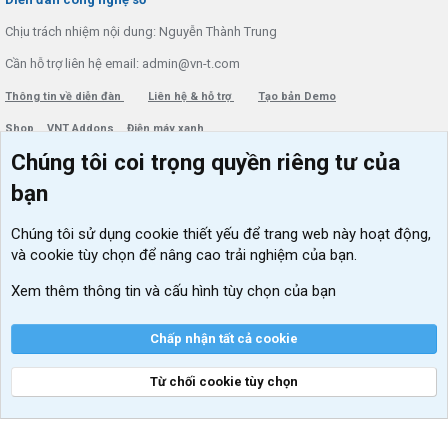
Chịu trách nhiệm nội dung: Nguyễn Thành Trung
Cần hỗ trợ liên hệ email: admin@vn-t.com
Thông tin về diễn đàn
Liên hệ & hỗ trợ
Tạo bản Demo
Shop
VNT Addons
Điện máy xanh
Chúng tôi coi trọng quyền riêng tư của
Menu thành viên
Diễn đàn
bạn
Đăng nhập
Tin học căn bản
Chúng tôi sử dụng
cookie thiết yếu
để trang web này hoạt động,
Kích hoạt Windows/ Office miễn phí
và cookie tùy chọn để nâng cao trải nghiệm của bạn.
VIP add-ons Xenforo
Xem thêm thông tin và cấu hình tùy chọn của bạn
Khuyến mãi và tài trợ
Chấp nhận tất cả cookie
Từ chối cookie tùy chọn
®
Community platform by XenForo
© 2010-2026 XenForo Ltd.