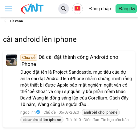
Đăng nhập
Đăng ký
Từ khóa
cài android lên iphone
Đã cài đặt thành công Android cho
Chia sẻ
iPhone
Được đặt tên là Project Sandcastle, mục tiêu của dự
án là cài đặt Android lên iPhone nhằm chứng minh rằng
một thiết bị được Apple bảo mật nghiêm ngặt vẫn có
thể "bẻ khóa" và chịu sự quản lý bởi phần mềm khác.
David Wang là đồng sáng lập của Corellium. Cách đây
10 năm, Wang cũng là người đầu...
ngoclinh
Chủ đề
06/03/2020
android
cho
iphone
Trả lời: 0
Diễn đàn:
Tin học căn bản
cài
android
lên
iphone