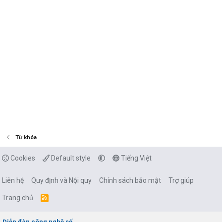
Từ khóa
Cookies
Default style
Tiếng Việt
Liên hệ
Quy định và Nội quy
Chính sách bảo mật
Trợ giúp
Trang chủ
R
S
S
Diễn đàn công nghệ số