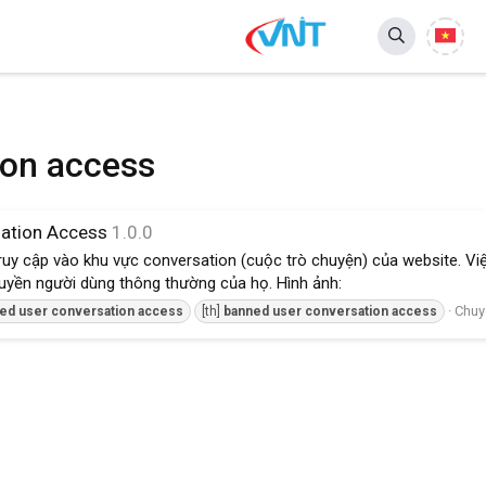
ion access
sation Access
1.0.0
ruy cập vào khu vực conversation (cuộc trò chuyện) của website. Vi
uyền người dùng thông thường của họ. Hình ảnh:
Chuy
ned
user
conversation
access
[th]
banned
user
conversation
access