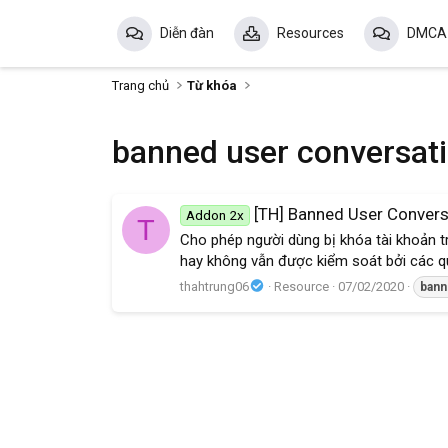
Diễn đàn
Resources
DMCA
Trang chủ
Từ khóa
banned user conversat
[TH] Banned User Conver
Addon 2x
T
Cho phép người dùng bị khóa tài khoản t
hay không vẫn được kiểm soát bởi các q
thahtrung06
Resource
07/02/2020
ban