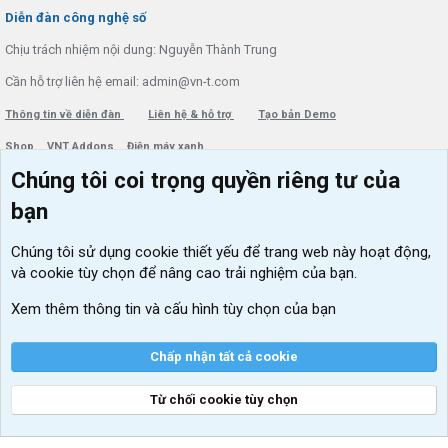
S
Diễn đàn công nghệ số
Chịu trách nhiệm nội dung: Nguyễn Thành Trung
Cần hỗ trợ liên hệ email: admin@vn-t.com
Thông tin về diễn đàn
Liên hệ & hỗ trợ
Tạo bản Demo
Shop
VNT Addons
Điện máy xanh
Chúng tôi coi trọng quyền riêng tư của
Menu thành viên
Diễn đàn
bạn
Đăng nhập
Tin học căn bản
Chúng tôi sử dụng
cookie thiết yếu
để trang web này hoạt động,
Kích hoạt Windows/ Office miễn phí
và cookie tùy chọn để nâng cao trải nghiệm của bạn.
VIP add-ons Xenforo
Xem thêm thông tin và cấu hình tùy chọn của bạn
Khuyến mãi và tài trợ
Chấp nhận tất cả cookie
Từ chối cookie tùy chọn
®
Community platform by XenForo
© 2010-2026 XenForo Ltd.