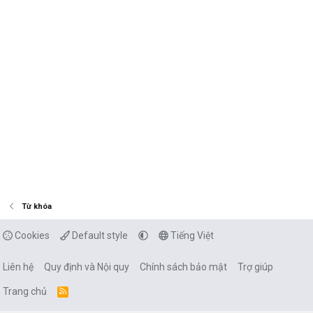
Từ khóa
Cookies
Default style
Tiếng Việt
Liên hệ
Quy định và Nội quy
Chính sách bảo mật
Trợ giúp
Trang chủ
R
S