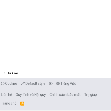
Từ khóa
Cookies
Default style
Tiếng Việt
Liên hệ
Quy định và Nội quy
Chính sách bảo mật
Trợ giúp
Trang chủ
R
S