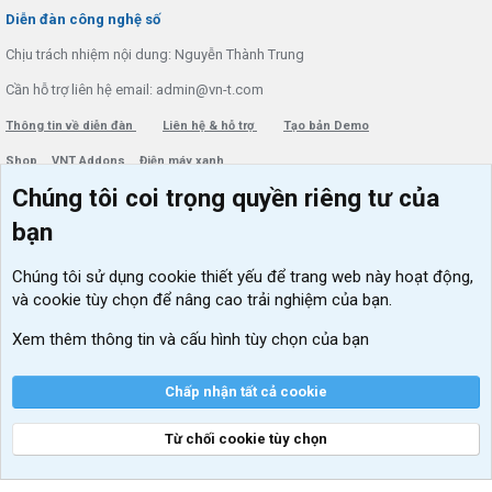
S
Diễn đàn công nghệ số
Chịu trách nhiệm nội dung: Nguyễn Thành Trung
Cần hỗ trợ liên hệ email: admin@vn-t.com
Thông tin về diễn đàn
Liên hệ & hỗ trợ
Tạo bản Demo
Shop
VNT Addons
Điện máy xanh
Chúng tôi coi trọng quyền riêng tư của
Menu thành viên
Diễn đàn
bạn
Đăng nhập
Tin học căn bản
Chúng tôi sử dụng
cookie thiết yếu
để trang web này hoạt động,
Kích hoạt Windows/ Office miễn phí
và cookie tùy chọn để nâng cao trải nghiệm của bạn.
VIP add-ons Xenforo
Xem thêm thông tin và cấu hình tùy chọn của bạn
Khuyến mãi và tài trợ
Chấp nhận tất cả cookie
Từ chối cookie tùy chọn
®
Community platform by XenForo
© 2010-2026 XenForo Ltd.