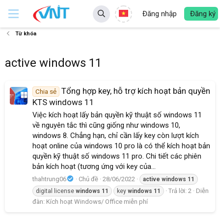
Đăng nhập
Đăng ký
Từ khóa
active windows 11
Tổng hợp key, hỗ trợ kích hoạt bản quyền
Chia sẻ
KTS windows 11
Việc kích hoạt lấy bản quyền kỹ thuật số windows 11
về nguyên tắc thì cũng giống như windows 10,
windows 8. Chẳng hạn, chỉ cần lấy key còn lượt kích
hoạt online của windows 10 pro là có thể kích hoạt bản
quyền kỹ thuật số windows 11 pro. Chi tiết các phiên
bản kích hoạt (tương ứng với key của...
thahtrung06
Chủ đề
28/06/2022
active
windows
11
Trả lời: 2
Diễn
digital license
windows
11
key
windows
11
đàn:
Kích hoạt Windows/ Office miễn phí