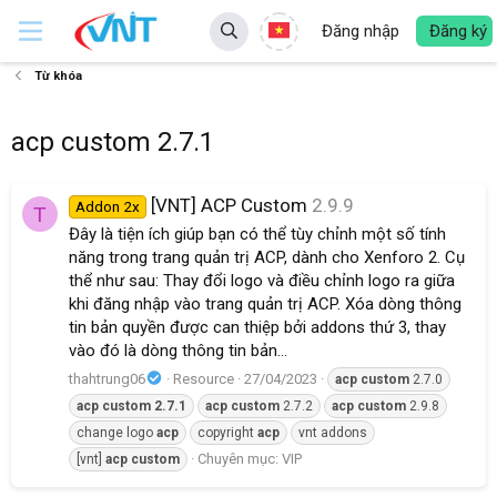
Đăng nhập
Đăng ký
Từ khóa
acp custom 2.7.1
[VNT] ACP Custom
2.9.9
Addon 2x
T
Đây là tiện ích giúp bạn có thể tùy chỉnh một số tính
năng trong trang quản trị ACP, dành cho Xenforo 2. Cụ
thể như sau: Thay đổi logo và điều chỉnh logo ra giữa
khi đăng nhập vào trang quản trị ACP. Xóa dòng thông
tin bản quyền được can thiệp bởi addons thứ 3, thay
vào đó là dòng thông tin bản...
thahtrung06
Resource
27/04/2023
acp
custom
2.7.0
acp
custom
2.7.1
acp
custom
2.7.2
acp
custom
2.9.8
change logo
acp
copyright
acp
vnt addons
Chuyên mục:
VIP
[vnt]
acp
custom