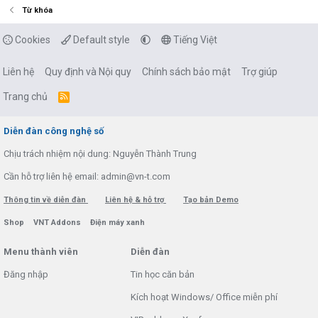
Từ khóa
Cookies
Default style
Tiếng Việt
Liên hệ
Quy định và Nội quy
Chính sách bảo mật
Trợ giúp
Trang chủ
R
S
S
Diễn đàn công nghệ số
Chịu trách nhiệm nội dung: Nguyễn Thành Trung
Cần hỗ trợ liên hệ email: admin@vn-t.com
Thông tin về diễn đàn
Liên hệ & hỗ trợ
Tạo bản Demo
Shop
VNT Addons
Điện máy xanh
Menu thành viên
Diễn đàn
Đăng nhập
Tin học căn bản
Kích hoạt Windows/ Office miễn phí