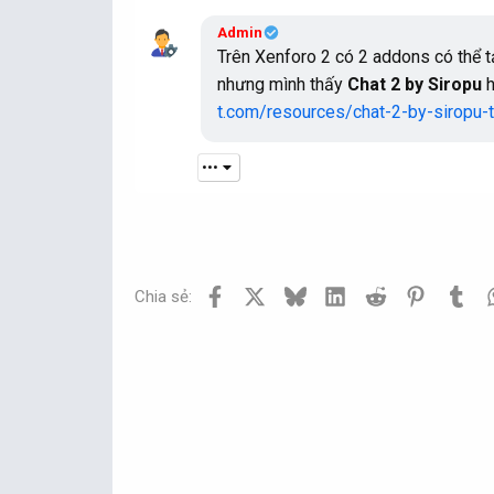
Admin
Trên Xenforo 2 có 2 addons có thể 
nhưng mình thấy
Chat 2 by Siropu
h
t.com/resources/chat-2-by-siropu-
•••
Facebook
X
Bluesky
LinkedIn
Reddit
Pinterest
Tum
Chia sẻ: