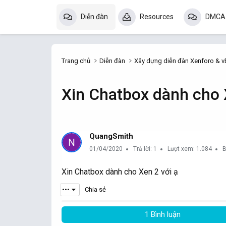
Diễn đàn
Resources
DMCA
Trang chủ
Diễn đàn
Xây dựng diễn đàn Xenforo & vB
Xin Chatbox dành cho 
QuangSmith
01/04/2020
Trả lời: 1
Lượt xem: 1.084
B
Xin Chatbox dành cho Xen 2 với ạ
•••
Chia sẻ
1 Bình luận