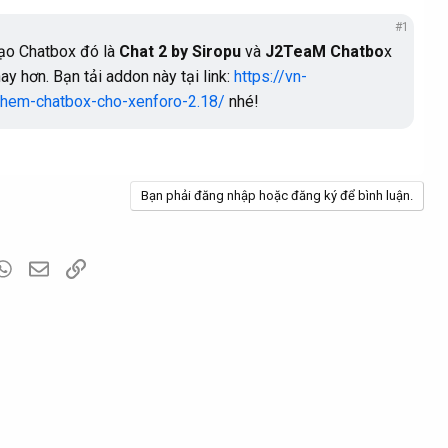
#1
tạo Chatbox đó là
Chat 2 by Siropu
và
J2TeaM Chatbo
x
ay hơn. Bạn tải addon này tại link:
https://vn-
them-chatbox-cho-xenforo-2.18/
nhé!
Bạn phải đăng nhập hoặc đăng ký để bình luận.
blr
WhatsApp
Email
Link