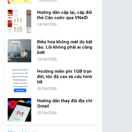
15/05/2026
Hướng dẫn cấp lại, cấp đổi
thẻ Căn cước qua VNeID
24/04/2026
Điều hòa không mát dù bật
lâu: Lỗi không phải ai cũng
biết
13/04/2026
Hosting miễn phí 1GB trọn
đời, tốc độ cao và cấu hình
tốt
02/04/2026
Hướng dẫn thay đổi địa chỉ
Gmail
02/04/2026