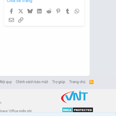
Chia sẻ trang
Facebook
X
Bluesky
LinkedIn
Reddit
Pinterest
Tumblr
WhatsApp
Email
Link
 Nội quy
Chính sách bảo mật
Trợ giúp
Trang chủ
R
S
S
n
dows/ Office miễn phí