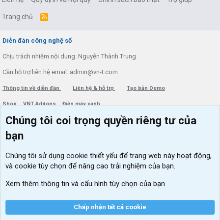
Trang chủ
R
S
S
Diễn đàn công nghệ số
Chịu trách nhiệm nội dung: Nguyễn Thành Trung
Cần hỗ trợ liên hệ email: admin@vn-t.com
Thông tin về diễn đàn
Liên hệ & hỗ trợ
Tạo bản Demo
Shop
VNT Addons
Điện máy xanh
Chúng tôi coi trọng quyền riêng tư của
Menu thành viên
Diễn đàn
bạn
Đăng nhập
Tin học căn bản
Chúng tôi sử dụng
cookie thiết yếu
để trang web này hoạt động,
Kích hoạt Windows/ Office miễn phí
và cookie tùy chọn để nâng cao trải nghiệm của bạn.
VIP add-ons Xenforo
Xem thêm thông tin và cấu hình tùy chọn của bạn
Khuyến mãi và tài trợ
Chấp nhận tất cả cookie