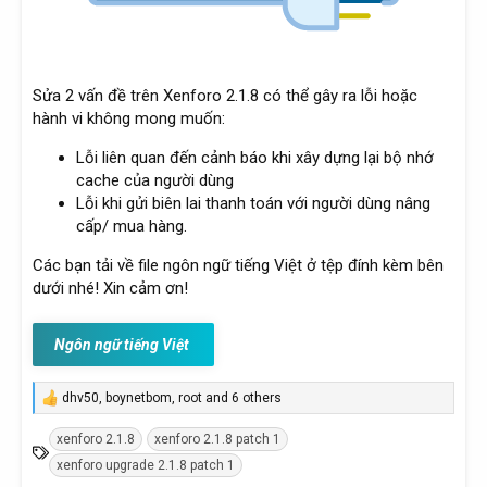
Sửa 2 vấn đề trên Xenforo 2.1.8 có thể gây ra lỗi hoặc
hành vi không mong muốn:
Lỗi liên quan đến cảnh báo khi xây dựng lại bộ nhớ
cache của người dùng
Lỗi khi gửi biên lai thanh toán với người dùng nâng
cấp/ mua hàng.
Các bạn tải về file ngôn ngữ tiếng Việt ở tệp đính kèm bên
dưới nhé! Xin cảm ơn!
Ngôn ngữ tiếng Việt
dhv50
,
boynetbom
,
root
and 6 others
R
e
xenforo 2.1.8
xenforo 2.1.8 patch 1
a
T
c
xenforo upgrade 2.1.8 patch 1
ừ
t