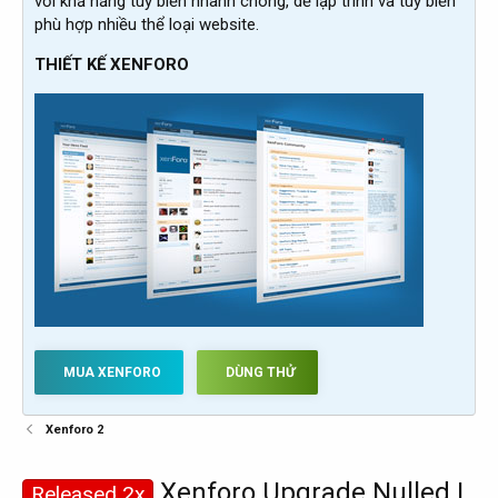
với khả năng tùy biến nhanh chóng, dễ lập trình và tùy biến
phù hợp nhiều thể loại website.
THIẾT KẾ XENFORO
MUA XENFORO
DÙNG THỬ
Xenforo 2
Xenforo Upgrade Nulled |
Released 2x