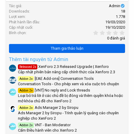
i
k
Tác giả
Admin
o
h
n
Downloads
18
ó
s
Lượt xem
1.778
:
a
Phát hành lần đầu
19/03/2020
Cập nhật cuối
19/10/2020
0
Bình chọn
,
0 đánh giá
0
0
Tham gia thảo luận
s
t
a
Thêm tài nguyên từ Admin
r
XenForo 2.3 Released Upgrade | Xenforo
Released 2x
(
Cập nhật phiên bản nâng cấp chính thức của Xenforo 2.3
s
)
[EAE Add-ons] Conversation Tools
Addon 2x
Conversation Tools - Cho phép xem và xóa cuộc trò chuyện
[VNT] No reply and Lock threads
Addon 2x
Loại bỏ trả lời ở các chủ đề bị đóng và thêm quyền khóa hoặc
mở khóa chủ đề cho XenForo 2
Ads Manager 2 by Siropu
Addon 2x
Ads Manager 2 by Siropu - Trình quản lý quảng cáo chuyên
nghiệp cho XenForo 2
VNT - Ban Moderator
Addon 2x
Cấm Điều hành viên cho Xenforo 2