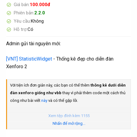
Giá bán
100.000đ
Phiên bản
2.2.0
Yêu cầu
Không
Hỗ trợ
Có
Admin gửi tài nguyên mới:
[VNT] StatisticWidget
- Thống kê đẹp cho diễn đàn
Xenforo 2
Với tiện ích đơn giản này, các bạn có thể thêm
thông kê dưới diễn
đàn xenforo giống như vbb
thay vì phải thêm code một cách thủ
công như bài viết
này
và có thể gặp lỗi.
Xem tệp đính kèm 1155
Nhấn để mở rộng...
Sau khi cài xong tiện ích này, bạn vào
Tùy chọn
để bật