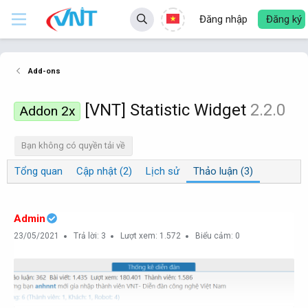
Đăng nhập
Đăng ký
Add-ons
[VNT] Statistic Widget
2.2.0
Addon 2x
Bạn không có quyền tải về
Tổng quan
Cập nhật (2)
Lịch sử
Thảo luận (3)
Admin
23/05/2021
Trả lời: 3
Lượt xem: 1.572
Biểu cảm: 0