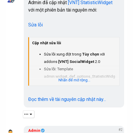
a
Admin đã cập nhật
[VNT] StatisticWidget
với một phiên bản tài nguyên mới:
Sửa lỗi
Cập nhật sửa lỗi
Sửa lỗi xung đột trong
Tùy chọn
với
addons
[VNT] SocialWidget
2.0
Sửa lỗi: Template
admin:widget_def_options_StatisticWidg
Nhấn để mở rộng...
et is unknown
Thay đổi nhỏ CSS để Widget hiển thị đẹp
Đọc thêm về tài nguyên cập nhật này...
hơn như forum VNT
•••
#2
Admin