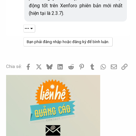
động tốt trên Xenforo phiên bản mới nhất
(hiện tại là 2.3.7).​
•••
Bạn phải đăng nhập hoặc đăng ký để bình luận.
Facebook
X
Bluesky
LinkedIn
Reddit
Pinterest
Tumblr
WhatsApp
Email
Link
Chia sẻ: