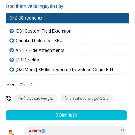
Đọc thêm về tài nguyên này...
Xem tệp đính kèm 1156
Chủ đề tương tự
Sau đó thêm Widget mới có tên...​
[DD] Custom Field Extension
Chunked Uploads - XF2
VNT - Hide Attachments
[BR] Credits
[OzzModz] XFRM: Resource Download Count Edit
•••
Chia sẻ
T
[vnt] statistic widget
[vnt] statistic widget 2.2.0
ừ
k
3 Bình luận
h
ó
#1
Admin